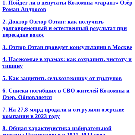
1. Пойдет ли в депутаты Коломны «гарант» Озёр
Роман Андросов
2. Доктор Озгюр Озтан: как получить
долговременный и естественный результат при
пересадке волос
3. Озгюр Озтан проведет консультации в Москве
4. Насекомые в храмах: как сохранить чистоту и
тишину
5. Как защитить сельхозтехнику от грызунов
6. Списки погибших в СВО жителей Коломны и
Озер. Обновляется
7. На 27,8 млрд продали и отгрузили озерские
компании в 2023 году
8. Общая характеристика избирательной
системы Подмосковья в 2021-2023 года