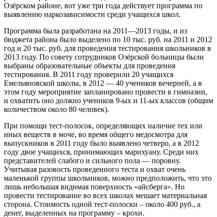
Озёрском районе, вот уже три года действует программа по
выявлению наркозависимости среди учащихся школ.
Программа была разработана на 2011―2013 годы, и из
бюджета района было выделено по 10 тыс. руб. на 2011 и 2012
год и 20 тыс. руб. для проведения тестирования школьников в
2013 году. По совету сотрудников Озёрской больницы были
выбраны образовательные объекты для проведения
тестирования. В 2011 году проверили 20 учащихся
Емельяновской школы, в 2012 ― 40 учеников вечерней, а в
этом году мероприятие запланировано провести в гимназии,
и охватить оно должно учеников 9-ых и 11-ых классов (общим
количеством около 80 человек).
При помощи тест-полосок, определяющих наличие тех или
иных веществ в моче, во время общего медосмотра для
выпускников в 2011 году было выявлено четверо, а в 2012
году двое учащихся, принимающих марихуану. Среди них
представителей слабого и сильного пола ― поровну.
Учитывая разовость проведенного теста и охват очень
маленькой группы школьников, можно предположить, что это
лишь небольшая видимая поверхность «айсберга». Но
провести тестирование во всех школах мешает материальная
сторона. Стоимость одной тест-полоски – около 400 руб., а
денег, выделенных на программу – крохи.