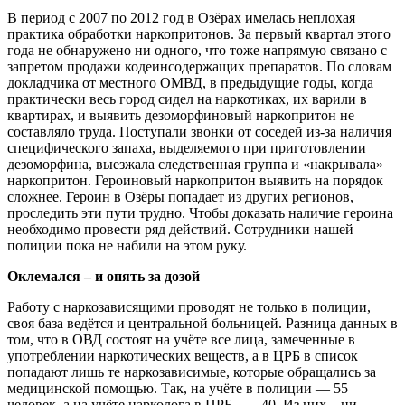
В период с 2007 по 2012 год в Озёрах имелась неплохая
практика обработки наркопритонов. За первый квартал этого
года не обнаружено ни одного, что тоже напрямую связано с
запретом продажи кодеинсодержащих препаратов. По словам
докладчика от местного ОМВД, в предыдущие годы, когда
практически весь город сидел на наркотиках, их варили в
квартирах, и выявить дезоморфиновый наркопритон не
составляло труда. Поступали звонки от соседей из-за наличия
специфического запаха, выделяемого при приготовлении
дезоморфина, выезжала следственная группа и «накрывала»
наркопритон. Героиновый наркопритон выявить на порядок
сложнее. Героин в Озёры попадает из других регионов,
проследить эти пути трудно. Чтобы доказать наличие героина
необходимо провести ряд действий. Сотрудники нашей
полиции пока не набили на этом руку.
Оклемался – и опять за дозой
Работу с наркозависящими проводят не только в полиции,
своя база ведётся и центральной больницей. Разница данных в
том, что в ОВД состоят на учёте все лица, замеченные в
употреблении наркотических веществ, а в ЦРБ в список
попадают лишь те наркозависимые, которые обращались за
медицинской помощью. Так, на учёте в полиции ― 55
человек, а на учёте нарколога в ЦРБ ― 40. Из них – ни