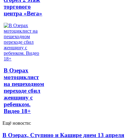
торгового
центра «Вега»
В Озерах
мотоциклист
на пешеходном
переходе сбил
женщину с
ребенком.
Видео 18+
Ещё новости:
В Озерах, Ступино и Кашире днем 13 апреля