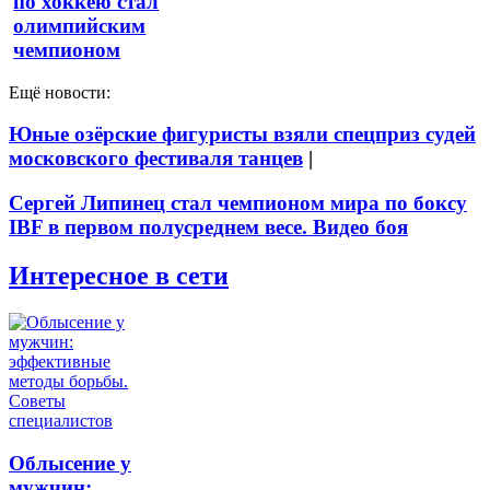
по хоккею стал
олимпийским
чемпионом
Ещё новости:
Юные озёрские фигуристы взяли спецприз судей
московского фестиваля танцев
|
Сергей Липинец стал чемпионом мира по боксу
IBF в первом полусреднем весе. Видео боя
Интересное в сети
Облысение у
мужчин: