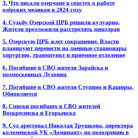
3. Что писали озерчане в соцстех о работе
озёрских медиков в 2024 году
4. Судьбу Озерской ЦРБ решили кулуарно.
Жители предложили расстрелять минздрав
5. Озерскую ЦРБ ждет сокращение. Власти
планируют перевести на дневные стационары
хирургию, травмпункт и приемное отделение
6. Погибшие в СВО жители Зарайска и
подмосковных Луховиц
7. Погибшие в СВО жители Ступино и Каширы.
Обновляется
8. Списки погибших в СВО жителей
Воскресенска и Егорьевска
9. Суд арестовал Николая Трушкова, директора
коломенской УК «Доминант» по подозрению в