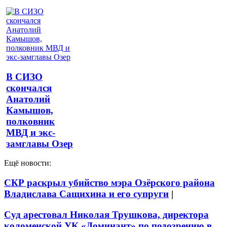
В СИЗО
скончался
Анатолий
Камышов,
полковник
МВД и экс-
замглавы Озер
Ещё новости:
СКР раскрыл убийство мэра Озёрского района
Владислава Сащихина и его супруги
|
Суд арестовал Николая Трушкова, директора
коломенской УК «Доминант» по подозрению в