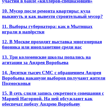
участии в банде «киллеров-спецназовцев»
10. Мусор после ремонта квартиры: куда
выкинуть и как вывезти строительный мусор?
11. Выборы губернатора: как в Мытищах
играли в напёрстки
12. В Москве проходит выставка многомерная
бионика или инопланетяне среди нас
13. Три коломенские школы попались на
агитации за Андрея Воробьева
14. Десятки тысяч СМС с обращением Андрея
Воробьева накануне выборов получают жители
Подмосковья
15. В сеть слили запись секретного совещания с
Марией Нагорной. На ней обсуждают как
обеспечат победу Андрею Воробьеву