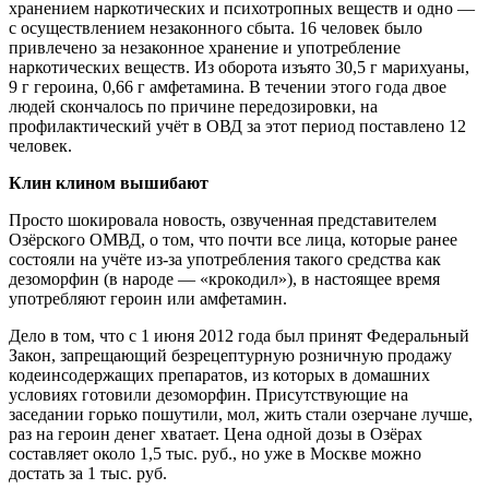
хранением наркотических и психотропных веществ и одно ―
с осуществлением незаконного сбыта. 16 человек было
привлечено за незаконное хранение и употребление
наркотических веществ. Из оборота изъято 30,5 г марихуаны,
9 г героина, 0,66 г амфетамина. В течении этого года двое
людей скончалось по причине передозировки, на
профилактический учёт в ОВД за этот период поставлено 12
человек.
Клин клином вышибают
Просто шокировала новость, озвученная представителем
Озёрского ОМВД, о том, что почти все лица, которые ранее
состояли на учёте из-за употребления такого средства как
дезоморфин (в народе ― «крокодил»), в настоящее время
употребляют героин или амфетамин.
Дело в том, что с 1 июня 2012 года был принят Федеральный
Закон, запрещающий безрецептурную розничную продажу
кодеинсодержащих препаратов, из которых в домашних
условиях готовили дезоморфин. Присутствующие на
заседании горько пошутили, мол, жить стали озерчане лучше,
раз на героин денег хватает. Цена одной дозы в Озёрах
составляет около 1,5 тыс. руб., но уже в Москве можно
достать за 1 тыс. руб.