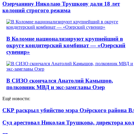
Озерчанину Николаю Трушкову дали 18 лет
колоний строгого режима
В Коломне национализируют крупнейший в
округе кондитерский комбинат — «Озерский
сувенир»
В СИЗО скончался Анатолий Камышов,
полковник МВД и экс-замглавы Озер
Ещё новости:
СКР раскрыл убийство мэра Озёрского района В
Суд арестовал Николая Трушкова, директора кол