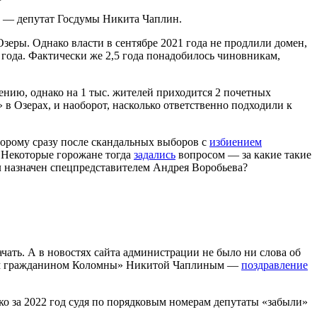
ы — депутат Госдумы Никита Чаплин.
зеры. Однако власти в сентябре 2021 года не продлили домен,
 года. Фактически же 2,5 года понадобилось чиновникам,
ению, однако на 1 тыс. жителей приходится 2 почетных
 в Озерах, и наоборот, насколько ответственно подходили к
орому сразу после скандальных выборов с
избиением
 Некоторые горожане тогда
задались
вопросом — за какие такие
ыл назначен спецпредставителем Андрея Воробьева?
чать. А в новостях сайта администрации не было ни слова об
етным гражданином Коломны» Никитой Чаплиным —
поздравление
ко за 2022 год судя по порядковым номерам депутаты «забыли»