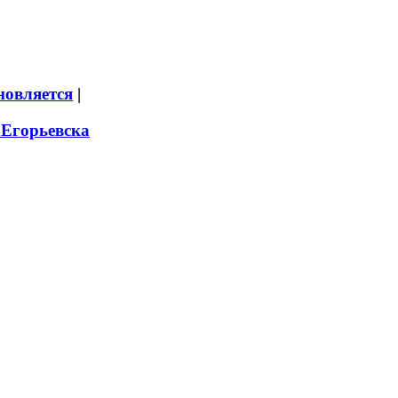
новляется
|
 Егорьевска