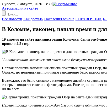
Суббота, 8 августа, 2026
13:39
Авторизация на сайте
Все новости
·
Как доехать
·
Поселения района
·
СПРАВОЧНИК
·
Б
В Коломне, наконец, нашли время и дл
19 апреля на сайте администрации Коломны были опубликов
прошло 2,5 года
Уничтоженная коломенскими властями в безвкусно-похоронное
Первая попытка заполнения списка почетных граждан Озер, по
Однако, по непонятным причинам заполнение было приостанов
Возможно, это было связано с изменением дизайна страницы р
теперь выводится список с фотографиями. Еще одно новшество
url на всех.
Первая тройка почетных граждан Озер на сайте администраци