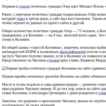
Первым в
списке
почетных граждан Озер идет Михаил Яснов, 
Ранее, с перечнем почетных граждан подмосковных Озёр мож
который
ушел
в третьи руки, а сайт был восстановлен. Таким 
чтобы перенести данные из одного сайта в другой.
Общее количество почетных граждан Озер — 75 человек, а Кол
гражданина, а в Коломне — на 4 тыс. жителей всего один. Это
этому в Коломне.
Из общей канвы «строгой Коломны», впрочем, несколько выби
наблюдателей КПРФ и возможных
фальсификаций
итогов голо
заслуги Чаплин получил звание, если в Коломне он появился з
Представление на Чаплина
сделала
врио главы Людмила Мордов
Первая тройка почетных граждан Коломны на сайте админис
Масло в огонь подлила и сама администрация — решение совета
присуждении Чаплину звания. И до сих пор, поиск на сайте
главы Коломны Александра Гречищева с днем рождения и
стра
Заметим, что решение о присвоении Чаплину звание не опубли
опубликовать 54 своих решений.