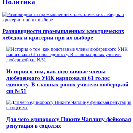
Политика
Разновидности промышленных электрических
лебедок и критерии при их выборе
История о том, как подставные члены
люберецкого УИК нарисовали 61 голос
единоссу. В главных ролях учителя люберцкой
сш №51
Для чего единороссу Никите Чаплину фейковая
репутация в соцсетях