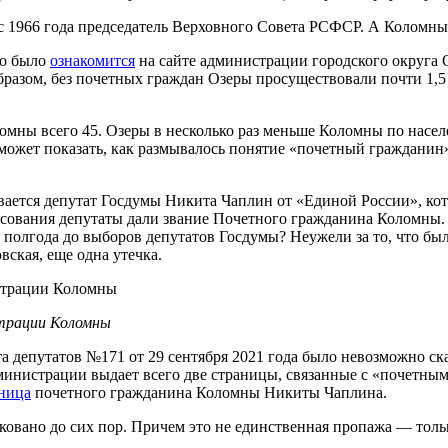
с 1966 года председатель Верховного Совета РСФСР. А Коломн
но было
ознакомится
на сайте администрации городского округа О
образом, без почетных граждан Озеры просуществовали почти 1,5
омны всего 45. Озеры в несколько раз меньше Коломны по насел
 может показать, как размывалось понятие «почетный гражданин»
вается депутат Госдумы Никита Чаплин от «Единой России», кот
сования депутаты дали звание Почетного гражданина Коломны.
а полгода до выборов депутатов Госдумы? Неужели за то, что б
ская, еще одна утечка.
трации Коломны
 депутатов №171 от 29 сентября 2021 года было невозможно ска
 администрации выдает всего две страницы, связанные с «поч
ница
почетного гражданина Коломны Никиты Чаплина.
ковано до сих пор. Причем это не единственная пропажа — толь