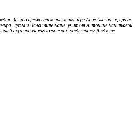
дан. За это время вспомнили о акушере Анне Благиных, враче
адимира Путина Валентине Баше, учителя Антонине Банниковой,
ующей акушеро-гинекологическим отделением Людмиле