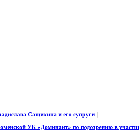
ладислава Сащихина и его супруги
|
оменской УК «Доминант» по подозрению в участии