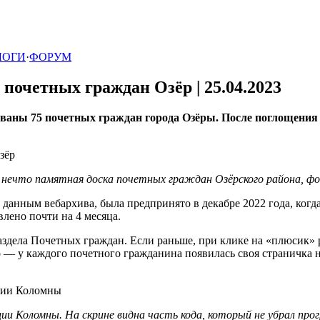
ЛОГИ
·
ФОРУМ
я почетных граждан Озёр |
25.04.2023
аны 75 почетных граждан города Озёры. После поглощения О
 нечто памятная доска почетных граждан Озёрского района, фо
 данным вебархива, была предпринято в декабре 2022 года, ко
лено почти на 4 месяца.
аздела Почетных граждан. Если раньше, при клике на «плюсик» 
 — у каждого почетного гражданина появилась своя страничка н
и Коломны. На скрине видна часть кода, который не убрал пр