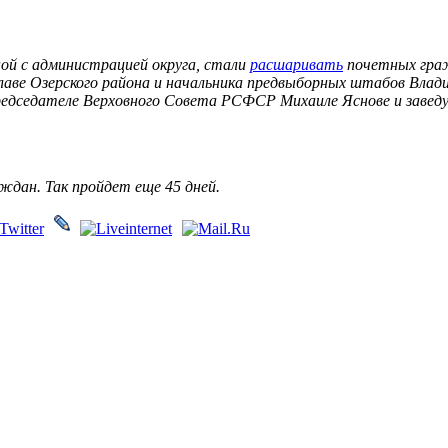
ной с администрацией округа, стали
расшаривать
почетных граж
амглаве Озерского района и начальника предвыборных штабов Вл
редседателе Верховного Совета РСФСР Михаиле Яснове и завед
ждан. Так пройдет еще 45 дней.