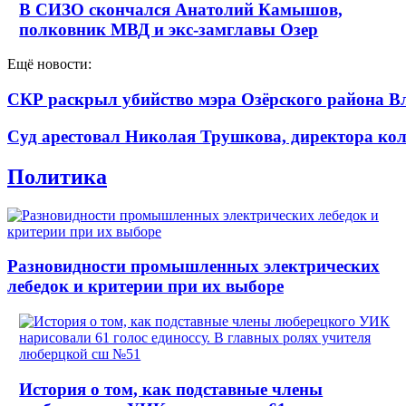
В СИЗО скончался Анатолий Камышов,
полковник МВД и экс-замглавы Озер
Ещё новости:
СКР раскрыл убийство мэра Озёрского района В
Суд арестовал Николая Трушкова, директора кол
Политика
Разновидности промышленных электрических
лебедок и критерии при их выборе
История о том, как подставные члены