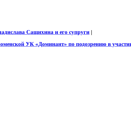
ладислава Сащихина и его супруги
|
оменской УК «Доминант» по подозрению в участии