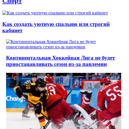
Спорт
Как создать уютную спальню или строгий
кабинет
Континентальная Хоккейная Лига не будет
приостанавливать сезон из-за пандемии