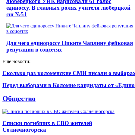
люберецкого УИК нарисовали 61 голос
единоссу. В главных ролях учителя люберцкой
сш №51
Для чего единороссу Никите Чаплину фейковая
репутация в соцсетях
Ещё новости:
Сколько раз коломенские СМИ писали о выборах 
Перед выборами в Коломне кандидаты от «Едино
Общество
Списки погибших в СВО жителей
Солнечногорска