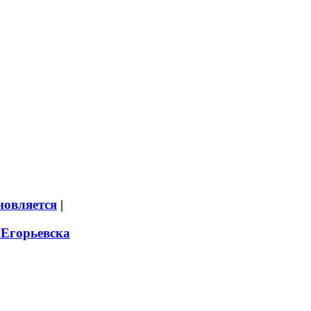
новляется
|
 Егорьевска