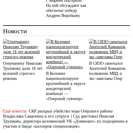
с Марией Нагорной.
На ней обсуждают как
обеспечат победу
Андрею Воробьеву
Новости
Озерчанину Николаю
В СИЗО скончался
Трушкову дали 18 лет
Анатолий Камышов,
колоний строгого
В Коломне
полковник МВД и
режима
национализируют
экс-замглавы Озер
крупнейший в округе
кондитерский
комбинат —
«Озерский сувенир»
Ещё новости:
СКР раскрыл убийство мэра Озёрского района
Владислава Сащихина и его супруги
|
Суд арестовал Николая
Трушкова, директора коломенской УК «Доминант» по подозрению в
участии в банде «киллеров-спецназовцев»