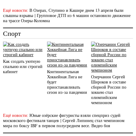
Ещё новости:
В Озерах, Ступино и Кашире днем 13 апреля были
слышны взрывы
|
Групповое ДТП из 6 машин остановило движение
на трассе Озеры-Коломна
Спорт
Как создать уютную
спальню или строгий
кабинет
Континентальная
Хоккейная Лига не
Озерчанин Сергей
будет
Широков в составе
приостанавливать
сборной России по
сезон из-за пандемии
хоккею стал
олимпийским
чемпионом
Ещё новости:
Юные озёрские фигуристы взяли спецприз судей
московского фестиваля танцев
|
Сергей Липинец стал чемпионом
мира по боксу IBF в первом полусреднем весе. Видео боя