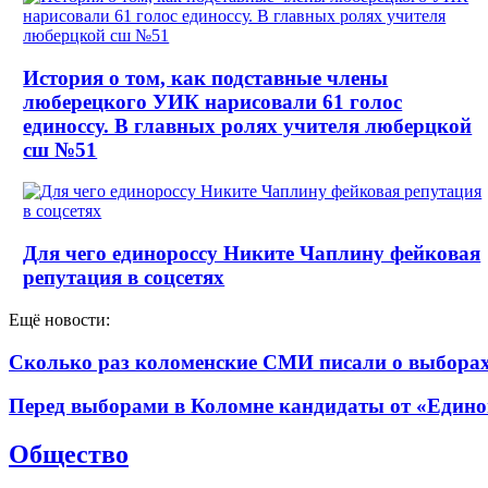
История о том, как подставные члены
люберецкого УИК нарисовали 61 голос
единоссу. В главных ролях учителя люберцкой
сш №51
Для чего единороссу Никите Чаплину фейковая
репутация в соцсетях
Ещё новости:
Сколько раз коломенские СМИ писали о выборах 
Перед выборами в Коломне кандидаты от «Едино
Общество