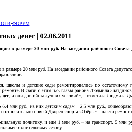
ЛОГИ
·
ФОРУМ
тных денег |
02.06.2011
цию в размере 20 млн руб. На заседании районного Совета 
в размере 20 млн руб. На заседании районного Совета депутат
бразование.
ся, школы и детские сады ремонтировались по остаточному 
ремонте. В связи с этим и.о. главы района Людмила Зиатдинов
дущее, и они достойны лучших условий», – отметила Людмила Д
 6,4 млн руб., из них детским садам – 2,5 млн руб., общеобраз
я и относительно новый Дворец спорта «Озёры» – на его ремонт 
оциальную политику, и ещё 1 млн руб. – на транспорт. 5 млн 
 новому отопительному сезону.