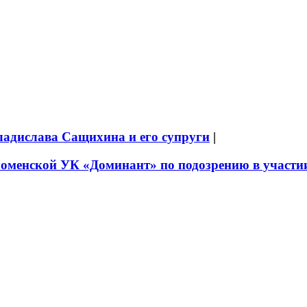
ладислава Сащихина и его супруги
|
оменской УК «Доминант» по подозрению в участии