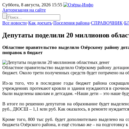
Суббота, 8 августа, 2026
15:55
Авторизация на сайте
Все новости
·
Как доехать
·
Поселения района
·
СПРАВОЧНИК
·
Б
Депутаты поделили 20 миллионов облас
Областное правительство выделило Озёрскому району дота
поправок в бюджет
Областное правительство выделило Озёрскому району дотацию 
бюджет. Около трети полученных средств будет потрачено на о
Из-за того, что в последние годы бюджет района сокращал
учреждениях протекают кровли и здания нуждаются в срочном 
были выделены школам и детсадам. «Наши дети – это наше бу
В итоге по решению депутатов на образование будет выделено
руб., ДЮСШ – 1,1 млн руб. Как оказалось, в ремонте нуждаетс
Кроме того, 800 тыс руб. будет дополнительно выделено на с
бюджета Озёрского района, и ещё столько же – на подготовку к