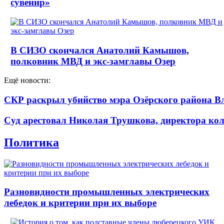
сувенир»
В СИЗО скончался Анатолий Камышов,
полковник МВД и экс-замглавы Озер
Ещё новости:
СКР раскрыл убийство мэра Озёрского района В
Суд арестовал Николая Трушкова, директора кол
Политика
Разновидности промышленных электрических
лебедок и критерии при их выборе