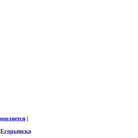
новляется
|
 Егорьевска