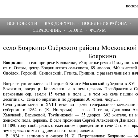
воскре
ВСЕ НОВОСТИ
·
КАК ДОЕХАТЬ
·
ПОСЕЛЕНИЯ РАЙОНА
·
СПРАВОЧНИК
·
БЛОГИ
·
ФОРУМ
село Бояркино Озёрского района Московской
Бояркино
Бояркино
— село при реке Коломенке, её притоке речки Гнилуши, коло
от г. Озеры, центр Бояркинского сельсовета, 89 дворов, 540 жителей
Овсёлок, Горский, Сенцовский, Гатиха, Гришин, с разветвлением в на
Впервые упоминается в Писцовой Книге Московской губернии в XVI век
Бояркино, вверх р. Коломенки, а в нем церковь Преображения Сп
церковные сер. земли 15 четьи в поле..., в том же селе пашни се
десятины)... сена по оврагам и по дубравам 30 копен, лесу...».
Село упоминается в XVIII веке во время генерального межевания
губернии в 1862 г. (К. Нистрема) — село II стана, Данилова Ал
Хмелевой, Барыковой, Трубниковой — 35 дворов, 392 жителя, из н
женского пола, церковь. В селе проживал Сергей Алексеевич Данилов.
В 1890 году сообщалось о ежегодном проведении в селе 2-го мая яр
земледельческими орудиями и т.п. материалами.
В 1924 г. записано в очерке Н. И. Петропавлова: Бояркино — мес