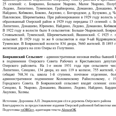
25 селений: с. Бояркино, Большое Уварово, Малое Уварово, Полуб
Ледово, Липитино, Туменское, Грайвороны, Доманово, Донашево, Ку
Найдино, Кобяково, Боково, Акулово, с. Богородское, д. Бузуково, д.
Павловское, Шереметьевка. При районировании в 1929 году волость з
образованный Озерский район в 1929 году переданы 13 селений: с. Бо
Липитино, Донашево, Юренево, Найдино, Ледово, Доманово, Кобяково
В 1922 году в волости было 8 сельсоветов: Больше-Уваровский, Боярк
Стояньевский, Туменский, Шереметьевский, Якшинский. С 1925 г. 
сельсовет. В 1929 году те же 8 сельсоветов и еще 9-ый Кудрявцевск
Туменское. В Бояркинской волости 834 двора, 5660 жителей. В 1893 
железная дорога на село Озеры из Голутвино.
Бояркинский Сельсовет
- административная низовая ячейка бывшей Б
в подчинении Озерского Совета Рабочих и Крестьянских депута
Озерского райсовета. На 1-е июля 1931 года при сельсовете чис
Липитино, Сенцово, 134 двора, из них 119 в колхозе, 755 жителей, 
(общая) 768,34 га, школа 1-й ступени, почтовое отделение, б
административное подчинение Коломенскому Райисполкому, с 1
Городского Совета. В Бояркинский сельсовет входят селения: сел
Сенцово, Б. Уварово, Донашево, Якшино, Ледово, Найдино, Бардин
Акулово, Холмы.
Источник: Доронина А.П. Энциклопедия сёл и деревень Озёрского района
Благодарность за предоставление издания Озерской районной библиотеке им
Подготовка
=sORGo=
, адаптация текста
AlenenOK