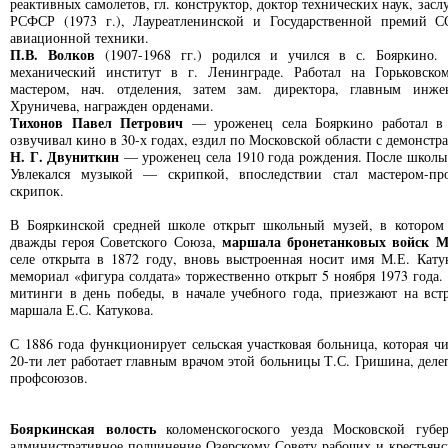
реактивных самолетов, гл. конструктор, доктор технических наук, зас
РСФСР (1973 г.), Лауреатленинской и Государственной премий С
авиационной техники.
П.В. Волков
(1907-1968 гг.) родился и учился в с. Бояркино.
механический институт в г. Ленинграде. Работал на Горьковско
мастером, нач. отделения, затем зам. директора, главным инж
Хруничева, награжден орденами.
Тихонов Павел Петрович
— уроженец села Бояркино работал в Л
озвучивал кино в 30-х годах, ездил по Московской области с демонст
Н. Г. Двуниткин
— уроженец села 1910 года рождения. После школы 
Увлекался музыкой — скрипкой, впоследствии стал мастером-пр
скрипок.
В Бояркинской средней школе открыт школьный музей, в котором
маршала бронетанковых войск М
дважды героя Советского Союза,
селе открыта в 1872 году, вновь выстроенная носит имя М.Е. Кату
мемориал «фигура солдата» торжественно открыт 5 ноября 1973 года.
митинги в день победы, в начале учебного года, приезжают на вст
маршала Е.С. Катукова.
С 1886 года функционирует сельская участковая больница, которая ч
20-ти лет работает главным врачом этой больницы Т.С. Гришина, деле
профсоюзов.
Бояркинская волость
коломенскогоского уезда Московской губе
административное подчинение Озерскому Совету рабочих и крестьянск