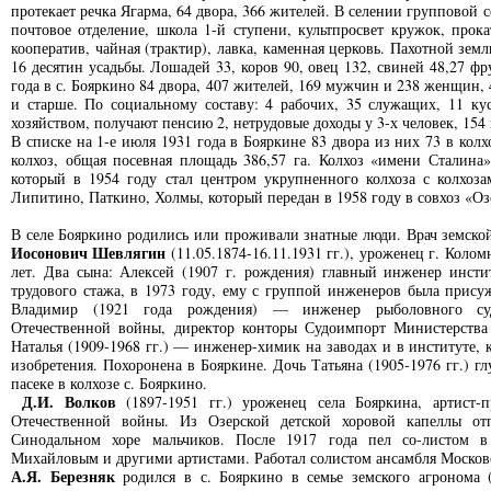
протекает речка Ягарма, 64 двора, 366 жителей. В селении групповой с
почтовое отделение, школа 1-й ступени, культпросвет кружок, прок
кооператив, чайная (трактир), лавка, каменная церковь. Пахотной земл
16 десятин усадьбы. Лошадей 33, коров 90, овец 132, свиней 48,27 ф
года в с. Бояркино 84 двора, 407 жителей, 169 мужчин и 238 женщин, 
и старше. По социальному составу: 4 рабочих, 35 служащих, 11 кус
хозяйством, получают пенсию 2, нетрудовые доходы у 3-х человек, 154
В списке на 1-е июля 1931 года в Бояркине 83 двора из них 73 в колх
колхоз, общая посевная площадь 386,57 га. Колхоз «имени Сталина»
который в 1954 году стал центром укрупненного колхоза с колхоза
Липитино, Паткино, Холмы, который передан в 1958 году в совхоз «Оз
В селе Бояркино родились или проживали знатные люди. Врач земско
Иосонович Шевлягин
(11.05.1874-16.11.1931 гг.), уроженец г. Коло
лет. Два сына: Алексей (1907 г. рождения) главный инженер инстит
трудового стажа, в 1973 году, ему с группой инженеров была прис
Владимир (1921 года рождения) — инженер рыболовного суд
Отечественной войны, директор конторы Судоимпорт Министерств
Наталья (1909-1968 гг.) — инженер-химик на заводах и в институте, 
изобретения. Похоронена в Бояркине. Дочь Татьяна (1905-1976 гг.) г
пасеке в колхозе с. Бояркино.
Д.И. Волков
(1897-1951 гг.) уроженец села Бояркина, артист-п
Отечественной войны. Из Озерской детской хоровой капеллы о
Синодальном хоре мальчиков. После 1917 года пел со-листом в
Михайловым и другими артистами. Работал солистом ансамбля Московс
А.Я. Березняк
родился в с. Бояркино в семье земского агронома (1