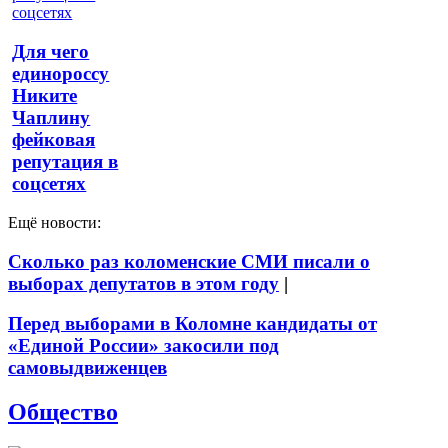
Для чего
единороссу
Никите
Чаплину
фейковая
репутация в
соцсетях
Ещё новости:
Сколько раз коломенские СМИ писали о
выборах депутатов в этом году
|
Перед выборами в Коломне кандидаты от
«Единой России» закосили под
самовыдвиженцев
Общество