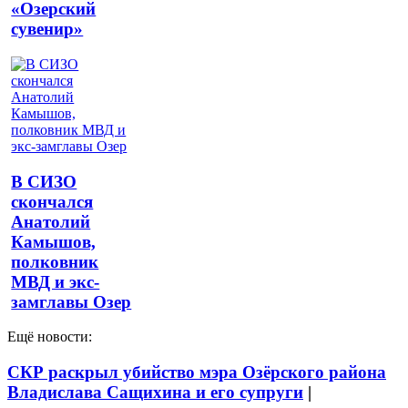
«Озерский
сувенир»
В СИЗО
скончался
Анатолий
Камышов,
полковник
МВД и экс-
замглавы Озер
Ещё новости:
СКР раскрыл убийство мэра Озёрского района
Владислава Сащихина и его супруги
|