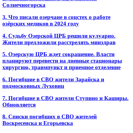
Солнечногорска
3. Что писали озерчане в соцстех о работе
озёрских медиков в 2024 году
4. Судьбу Озерской ЦРБ решили кулуарно.
Жители предложили расстрелять минздрав
5. Озерскую ЦРБ ждет сокращение. Власти
планируют перевести на дневные стационары
хирургию, травмпункт и приемное отделение
6. Погибшие в СВО жители Зарайска и
подмосковных Луховиц
7. Погибшие в СВО жители Ступино и Каширы.
Обновляется
8. Списки погибших в СВО жителей
Воскресенска и Егорьевска