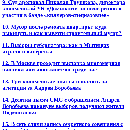
9. Суд арестовал Николая Трушкова, директора
коломенской УК «Доминант» по подозрению в
участии в банде «киллеров-спецназовцев»
10. Мусор после ремонта квартиры: куда
выкинуть и как вывезти строительный мусор?
11. Выборы губернатора: как в Мытищах
играли в напёрстки
12. В Москве проходит выставка многомерная
бионика или инопланетяне среди нас
13. Три коломенские школы попались на
агитации за Андрея Воробьева
14. Десятки тысяч СМС с обращением Андрея
Воробьева накануне выборов получают жители
Подмосковья
15. В сеть слили запись секретного совещания с