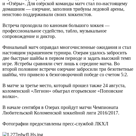
и «Озёры». Для озёрской команды матч стал по-настоящему
домашним — озерчане, заполнив трибуны ледовой арены,
неистово поддерживали своих хоккеистов.
Встреча проходила по канонам большого хоккея —
профессиональное судейство, табло, музыкальное
сопровождение и диктор.
Финальный матч оправдал многочисленные ожидания и стал
настоящим украшением турнира. Озерам удалось забросить
две быстрые шайбы в первом периоде и задать высокий темп
игре. Ястребы сравняли счет лишь к середине матча. Во
второй половине встречи озерчане забросили три безответные
шайбы, что привело к безоговорочной победе со счетом 5:2.
В матче за третье место, который прошел также 24 августа,
коломенский «Легион» обыграл егорьевские «Поповские
волки».
В начале сентября в Озерах пройдут матчи Чемпионата
Любительской Коломенской хоккейной лиги 2016/2017.
Фотографии предоставлены пресс-службой ЛКХЛ