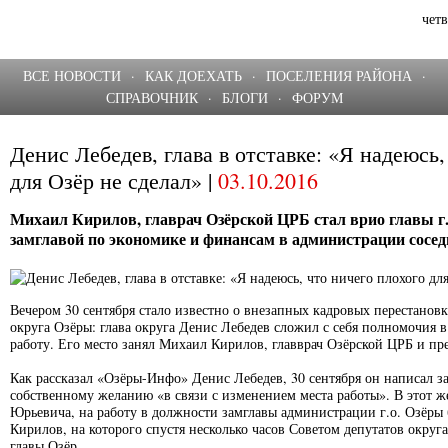
четв
ВСЕ НОВОСТИ
·
КАК ДОЕХАТЬ
·
ПОСЕЛЕНИЯ РАЙОНА
·
СПРАВОЧНИК
·
БЛОГИ
·
ФОРУМ
Денис Лебедев, глава в отставке: «Я надеюсь,
для Озёр не сделал» |
03.10.2016
Михаил Кирилов, главрач Озёрской ЦРБ стал врио главы г.о
замглавой по экономике и финансам в администрации сосе
Вечером 30 сентября стало известно о внезапных кадровых перестанов
округа Озёры: глава округа Денис Лебедев сложил с себя полномочия в
работу. Его место занял Михаил Кирилов, главврач Озёрской ЦРБ и пре
Как рассказал «Озёры-Инфо» Денис Лебедев, 30 сентября он написал з
собственному желанию «в связи с изменением места работы». В этот ж
Юрьевича, на работу в должности замглавы администрации г.о. Озёры
Кирилов, на которого спустя несколько часов Советом депутатов окру
главы Озёр.