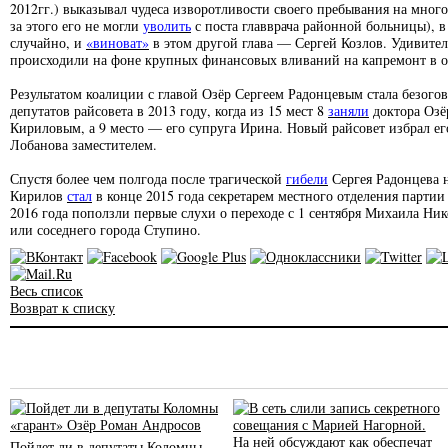
2012гг.) выказывал чудеса изворотливости своего пребывания на мног
за этого его не могли
уволить
с поста главврача районной больницы), 
случайно, и
«виноват»
в этом другой глава — Сергей Козлов. Удивител
происходили на фоне крупных финансовых вливаний на капремонт в о
Результатом коалиции с главой Озёр Сергеем Радонцевым стала безого
депутатов райсовета в 2013 году, когда из 15 мест 8
заняли
доктора Озёр
Кириловым, а 9 место — его супруга Ирина. Новый райсовет избрал ег
Лобанова заместителем.
Спустя более чем полгода после трагической
гибели
Сергея Радонцева 
Кирилов
стал
в конце 2015 года секретарем местного отделения партии
2016 года поползли первые слухи о переходе с 1 сентября Михаила Ни
или соседнего города Ступино.
Весь список
Возврат к списку
Пойдет ли в депутаты Коломны