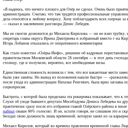
«Я надеюсь, что ничего плохого для Озёр не сделал. Очень было приятн
администрации. Считаю, что там трудятся профессиональные управлен
дела относятся к любому вопросу. Хочу поблагодарить всех озерчан за
— сказал в заключении разговора Денис Лебедев.
Мы не смогли дозвонится до Михаила Кирилова — он не взял трубку, н
секретарь главы округа Ирина Дмитриева и избранный вместо г-на Кир
Игорь Лобанов отказались от оперативного комментария.
Как стало известно «Озёры-Инфо», решение об кадровых перестановках
правительством Московской области 28 сентября — в этот день господ
столицу, где и получили, вероятно, все необходимые визы.
Единственная сложность возникла с тем, что все вакантные места зам
были уже заняты. Но выход из положения нашли быстро — «разжалова
после ухода из администрации Натальи Ренгевич, была врио заглавы п
соцвопросам.
Быстрота, с которой была проделана эта рокировка показывает, что к 
Слухи об уходе бывшего депутата Мособлдумы Дениса Лебедева на др
практически сразу после его избрания главой Озёрского района в июле 
набрал
свыше 80% голосов). И он, кстати говоря, не слишком это и ск
беседах свою должность лишь временной, которую занял из-за карьерн
Михаил Кирилов, который во времена правления временной главы Лю