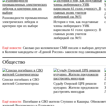
Разновидности промышленных
электрических лебедок и
История о том, как подставные
с
критерии при их выборе
члены люберецкого УИК
нарисовали 61 голос единоссу. В
главных ролях учителя
люберцкой сш №51
Ещё новости:
Сколько раз коломенские СМИ писали о выборах депутато
в Коломне кандидаты от «Единой России» закосили под самовыдвиже
Общество
Списки погибших в СВО
жителей Солнечногорска
Судьбу Озерской ЦРБ решили
кулуарно. Жители предложили
расстрелять минздрав
Ещё новости:
Погибшие в СВО жители Ступино и Каширы. Обновляет
жителей Воскресенска и Егорьевска