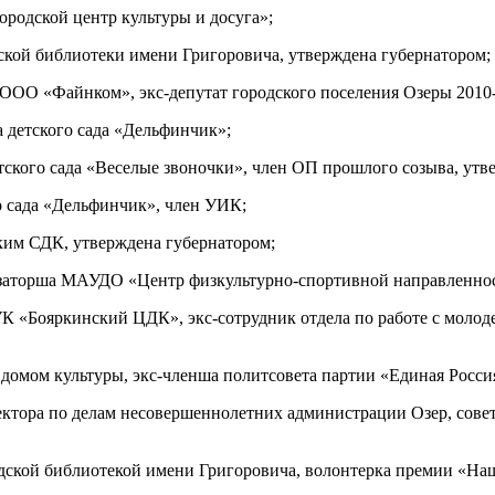
родской центр культуры и досуга»;
дской библиотеки имени Григоровича, утверждена губернатором;
 ООО «Файнком», экс-депутат городского поселения Озеры 2010-
а детского сада «Дельфинчик»;
етского сада «Веселые звоночки», член ОП прошлого созыва, утв
го сада «Дельфинчик», член УИК;
ским СДК, утверждена губернатором;
изаторша МАУДО «Центр физкультурно-спортивной направленнос
К «Бояркинский ЦДК», экс-сотрудник отдела по работе с моло
 домом культуры, экс-членша политсовета партии «Единая Росси
ектора по делам несовершеннолетних администрации Озер, сове
одской библиотекой имени Григоровича, волонтерка премии «На