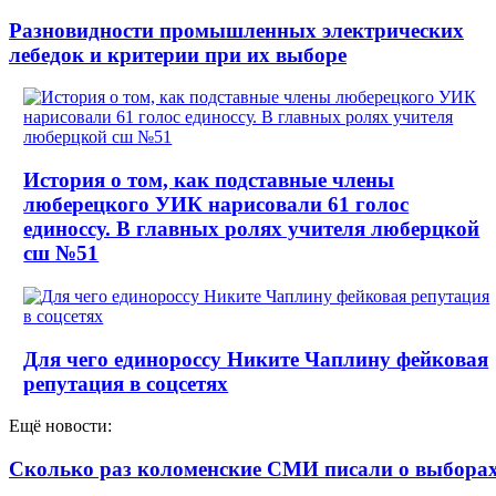
Разновидности промышленных электрических
лебедок и критерии при их выборе
История о том, как подставные члены
люберецкого УИК нарисовали 61 голос
единоссу. В главных ролях учителя люберцкой
сш №51
Для чего единороссу Никите Чаплину фейковая
репутация в соцсетях
Ещё новости:
Сколько раз коломенские СМИ писали о выборах 