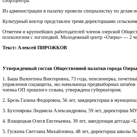
спортцентра.
Из администрации в палатку провели специалистку по делам 
Культурный вектор представлен тремя директоршами сельскими
Отметим и крупнейших работодателей членок озерской Общест
психологиня с логопедкой. Молодежный центр «Озеры» — 2 че
Текст: Алексей ПИРОЖКОВ
Утвержденный состав Общественной палатки города Озеры
1. Баша Валентина Викторовна, 73 года, пенсионерка, почетн
управления соцзащиты, экс-начальница предвыборных штабов 
членка ОП прошлого созыва, утверждена губернатором;
2. Брель Галина Федоровна, 56 лет, замдиректорша в муници
3. Бухтиярова Людмила Александровна, 59 лет, директорша 
4. Влащицкая Олеся Евгеньевна, 39 лет, заведующая детсада «
5. Гускина Светлана Михайловна, 48 лет, директорша школы №