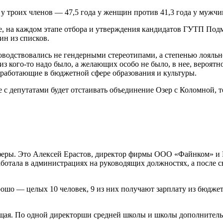
 у троих членов — 47,5 года у женщин против 41,3 года у мужчи
е, на каждом этапе отбора и утверждения кандидатов ГУТП Подм
н из списков.
водствовались не гендерными стереотипами, а степенью лояльно
 из кого-то надо было, а желающих особо не было, в нее, вероят
 работающие в бюджетной сфере образования и культуры.
е с депутатами будет отстаивать объединение Озер с Коломной, 
сферы. Это Алексей Ерастов, директор фирмы ООО «Файнком» и 
отала в администрациях на руководящих должностях, а после св
орошо — целых 10 человек, 9 из них получают зарплату из бюдж
ующая. По одной директорши средней школы и школы дополнител