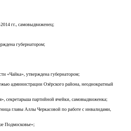
2014 гг., самовыдвиженец;
ерждена губернатором;
ти «Чайка», утверждена губернатором;
дежью администрации Озёрского района, неоднократный
я», секретарьша партийной ячейки, самовыдвиженка;
тница главы Аллы Черкасовой по работе с инвалидами,
ше Подмосковье»;