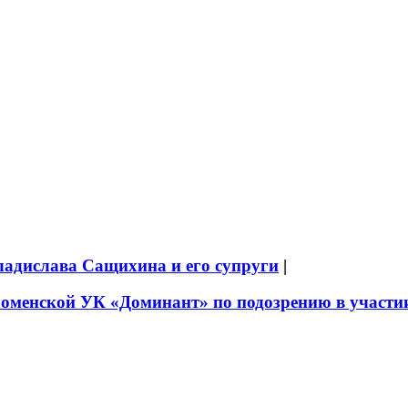
ладислава Сащихина и его супруги
|
оменской УК «Доминант» по подозрению в участии