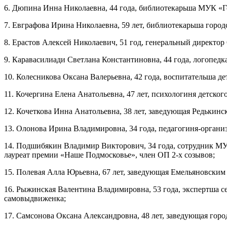
6. Дюпина Инна Николаевна, 44 года, библиотекарьша МУК «Го
7. Евграфова Ирина Николаевна, 59 лет, библиотекарьша горо
8. Ерастов Алексей Николаевич, 51 год, генеральный директор
9. Каравасилиади Светлана Константиновна, 44 года, логопедк
10. Колесникова Оксана Валерьевна, 42 года, воспитательша д
11. Кочергина Елена Анатольевна, 47 лет, психологиня детско
12. Кочеткова Инна Анатольевна, 38 лет, заведующая Редькин
13. Олонова Ирина Владимировна, 34 года, педагогиня-орган
14. Подшибякин Владимир Викторович, 34 года, сотрудник МУ
лауреат премии «Наше Подмосковье», член ОП 2-х созывов;
15. Полевая Алла Юрьевна, 67 лет, заведующая Емельяновским
16. Рыжинская Валентина Владимировна, 53 года, экспертша с
самовыдвиженка;
17. Самсонова Оксана Александровна, 48 лет, заведующая гор