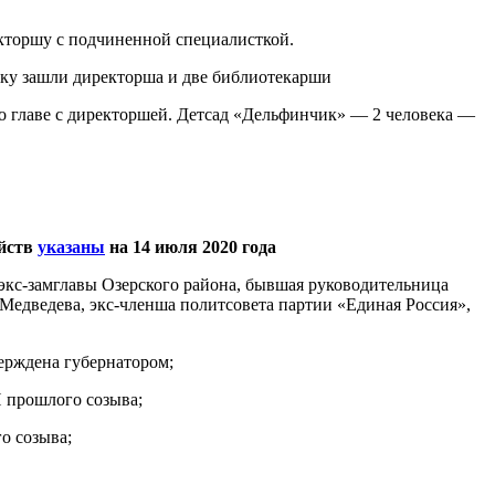
кторшу с подчиненной специалисткой.
тку зашли директорша и две библиотекарши
о главе с директоршей. Детсад «Дельфинчик» — 2 человека —
ойств
указаны
на 14 июля 2020 года
экс-замглавы Озерского района, бывшая руководительница
едведева, экс-членша политсовета партии «Единая Россия»,
ерждена губернатором;
 прошлого созыва;
о созыва;