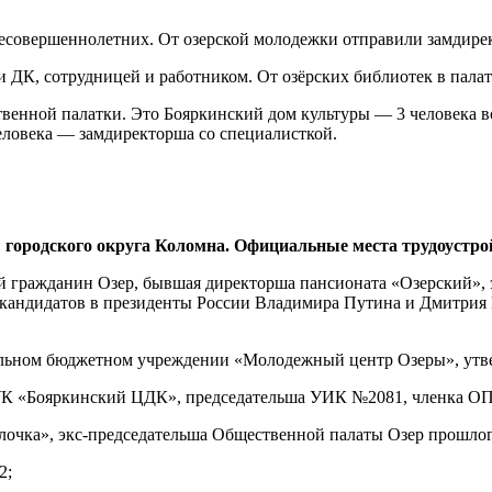
несовершеннолетних. От озерской молодежки отправили замдире
 ДК, сотрудницей и работником. От озёрских библиотек в пала
венной палатки. Это Бояркинский дом культуры — 3 человека в
ловека — замдиректорша со специалисткой.
 городского округа Коломна. Официальные места трудоустр
ый гражданин Озер, бывшая директорша пансионата «Озерский», 
кандидатов в президенты России Владимира Путина и Дмитрия М
пальном бюджетном учреждении «Молодежный центр Озеры», утв
МУК «Бояркинский ЦДК», председательша УИК №2081, членка ОП
Елочка», экс-председательша Общественной палаты Озер прошлог
2;