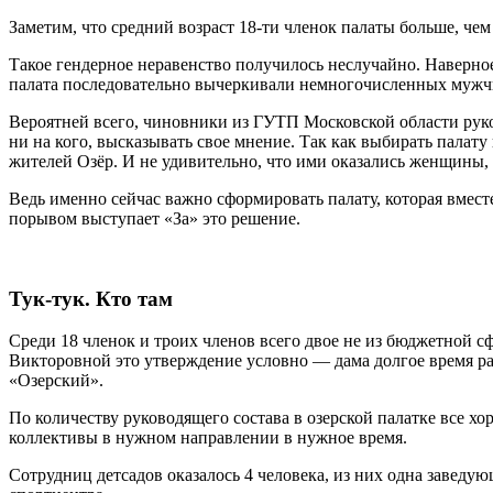
Заметим, что средний возраст 18-ти членок палаты больше, чем
Такое гендерное неравенство получилось неслучайно. Наверно
палата последовательно вычеркивали немногочисленных мужчи
Вероятней всего, чиновники из ГУТП Московской области руко
ни на кого, высказывать свое мнение. Так как выбирать палату
жителей Озёр. И не удивительно, что ими оказались женщины,
Ведь именно сейчас важно сформировать палату, которая вмест
порывом выступает «За» это решение.
Тук-тук. Кто там
Среди 18 членок и троих членов всего двое не из бюджетной 
Викторовной это утверждение условно — дама долгое время раб
«Озерский».
По количеству руководящего состава в озерской палатке все х
коллективы в нужном направлении в нужное время.
Сотрудниц детсадов оказалось 4 человека, из них одна завед