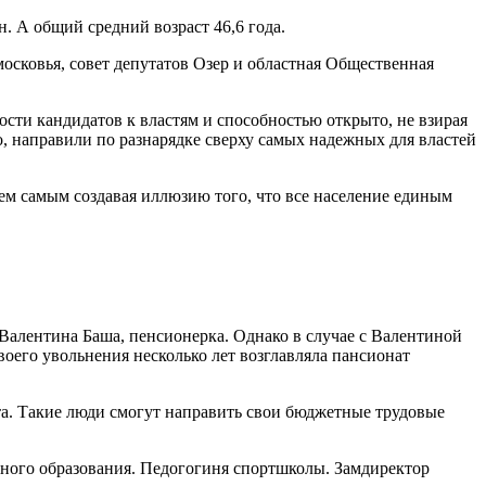
н. А общий средний возраст 46,6 года.
осковья, совет депутатов Озер и областная Общественная
сти кандидатов к властям и способностью открыто, не взирая
но, направили по разнарядке сверху самых надежных для властей
тем самым создавая иллюзию того, что все население единым
Валентина Баша, пенсионерка. Однако в случае с Валентиной
оего увольнения несколько лет возглавляла пансионат
ета. Такие люди смогут направить свои бюджетные трудовые
ьного образования. Педогогиня спортшколы. Замдиректор