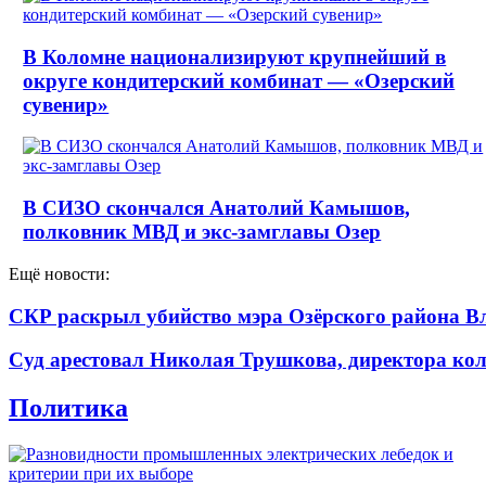
В Коломне национализируют крупнейший в
округе кондитерский комбинат — «Озерский
сувенир»
В СИЗО скончался Анатолий Камышов,
полковник МВД и экс-замглавы Озер
Ещё новости:
СКР раскрыл убийство мэра Озёрского района В
Суд арестовал Николая Трушкова, директора кол
Политика