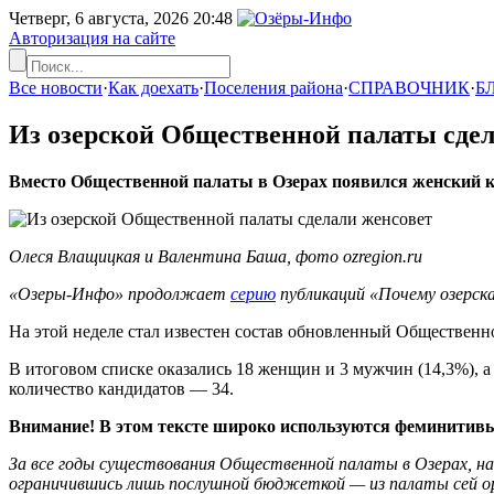
Четверг, 6 августа, 2026
20:48
Авторизация на сайте
Все новости
·
Как доехать
·
Поселения района
·
СПРАВОЧНИК
·
Б
Из озерской Общественной палаты сдел
Вместо Общественной палаты в Озерах появился женский кл
Олеся Влащицкая и Валентина Баша, фото ozregion.ru
«Озеры-Инфо» продолжает
серию
публикаций «Почему озерск
На этой неделе стал известен состав обновленный Общественн
В итоговом списке оказались 18 женщин и 3 мужчин (14,3%), а 
количество кандидатов — 34.
Внимание! В этом тексте широко используются феминитивы
За все годы существования Общественной палаты в Озерах, нав
ограничившись лишь послушной бюджеткой — из палаты сей орг