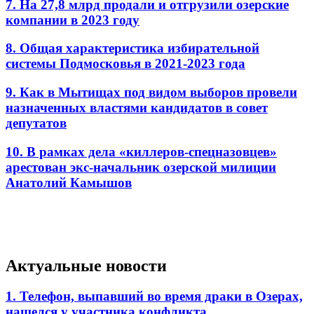
7. На 27,8 млрд продали и отгрузили озерские
компании в 2023 году
8. Общая характеристика избирательной
системы Подмосковья в 2021-2023 года
9. Как в Мытищах под видом выборов провели
назначенных властями кандидатов в совет
депутатов
10. В рамках дела «киллеров-спецназовцев»
арестован экс-начальник озерской милиции
Анатолий Камышов
Актуальные новости
1. Телефон, выпавший во время драки в Озерах,
нашелся у участника конфликта