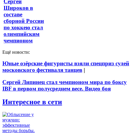
Сергей
Широков в
составе
сборной России
по хоккею стал
олимпийским
чемпионом
Ещё новости:
Юные озёрские фигуристы взяли спецприз судей
московского фестиваля танцев
|
Сергей Липинец стал чемпионом мира по боксу
IBF в первом полусреднем весе. Видео боя
Интересное в сети