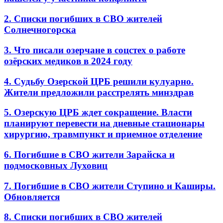
2. Списки погибших в СВО жителей
Солнечногорска
3. Что писали озерчане в соцстех о работе
озёрских медиков в 2024 году
4. Судьбу Озерской ЦРБ решили кулуарно.
Жители предложили расстрелять минздрав
5. Озерскую ЦРБ ждет сокращение. Власти
планируют перевести на дневные стационары
хирургию, травмпункт и приемное отделение
6. Погибшие в СВО жители Зарайска и
подмосковных Луховиц
7. Погибшие в СВО жители Ступино и Каширы.
Обновляется
8. Списки погибших в СВО жителей