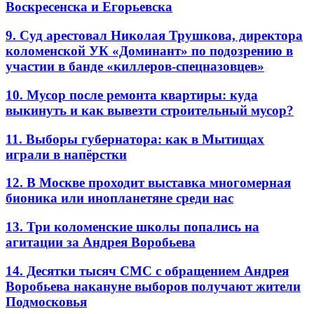
Воскресенска и Егорьевска
9. Суд арестовал Николая Трушкова, директора
коломенской УК «Доминант» по подозрению в
участии в банде «киллеров-спецназовцев»
10. Мусор после ремонта квартиры: куда
выкинуть и как вывезти строительный мусор?
11. Выборы губернатора: как в Мытищах
играли в напёрстки
12. В Москве проходит выставка многомерная
бионика или инопланетяне среди нас
13. Три коломенские школы попались на
агитации за Андрея Воробьева
14. Десятки тысяч СМС с обращением Андрея
Воробьева накануне выборов получают жители
Подмосковья