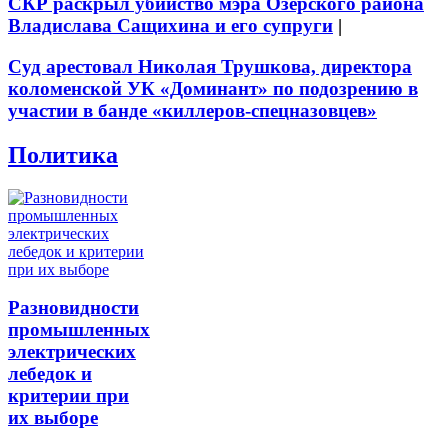
СКР раскрыл убийство мэра Озёрского района
Владислава Сащихина и его супруги
|
Суд арестовал Николая Трушкова, директора
коломенской УК «Доминант» по подозрению в
участии в банде «киллеров-спецназовцев»
Политика
Разновидности
промышленных
электрических
лебедок и
критерии при
их выборе