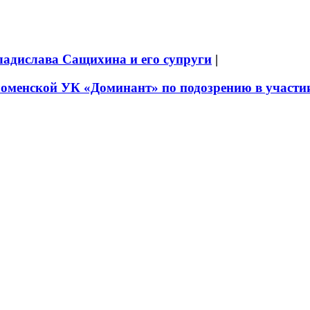
ладислава Сащихина и его супруги
|
оменской УК «Доминант» по подозрению в участии