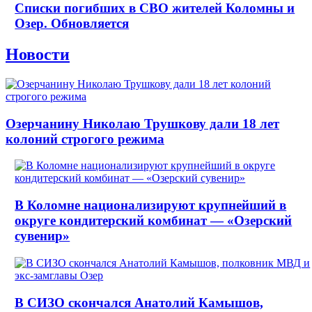
Списки погибших в СВО жителей Коломны и
Озер. Обновляется
Новости
Озерчанину Николаю Трушкову дали 18 лет
колоний строгого режима
В Коломне национализируют крупнейший в
округе кондитерский комбинат — «Озерский
сувенир»
В СИЗО скончался Анатолий Камышов,