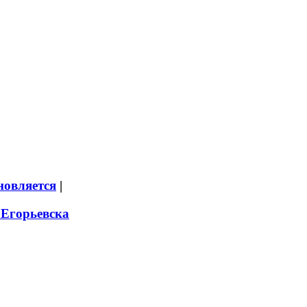
новляется
|
 Егорьевска