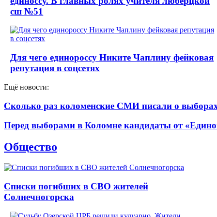
единоссу. В главных ролях учителя люберцкой
сш №51
Для чего единороссу Никите Чаплину фейковая
репутация в соцсетях
Ещё новости:
Сколько раз коломенские СМИ писали о выборах 
Перед выборами в Коломне кандидаты от «Едино
Общество
Списки погибших в СВО жителей
Солнечногорска