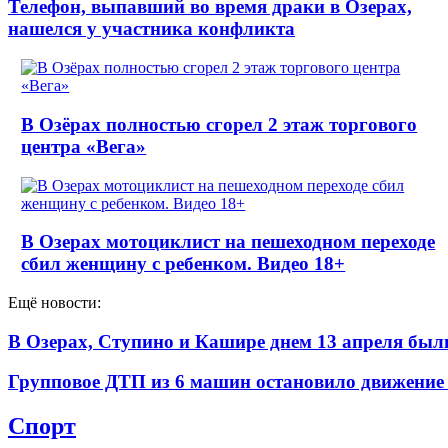
Телефон, выпавший во время драки в Озерах,
нашелся у участника конфликта
В Озёрах полностью сгорел 2 этаж торгового
центра «Вега»
В Озерах мотоциклист на пешеходном переходе
сбил женщину с ребенком. Видео 18+
Ещё новости:
В Озерах, Ступино и Кашире днем 13 апреля б
Групповое ДТП из 6 машин остановило движение
Спорт