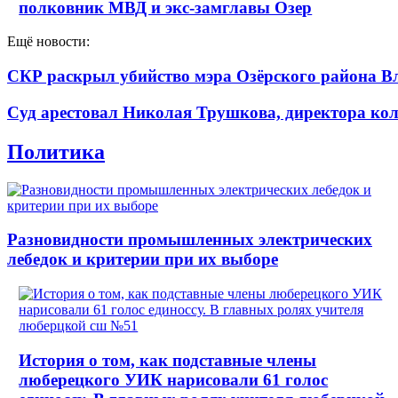
полковник МВД и экс-замглавы Озер
Ещё новости:
СКР раскрыл убийство мэра Озёрского района В
Суд арестовал Николая Трушкова, директора кол
Политика
Разновидности промышленных электрических
лебедок и критерии при их выборе
История о том, как подставные члены
люберецкого УИК нарисовали 61 голос