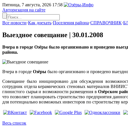
Пятница, 7 августа, 2026
17:58
Авторизация на сайте
Все новости
·
Как доехать
·
Поселения района
·
СПРАВОЧНИК
·
Б
Выездное совещание |
30.01.2008
Вчера в городе Озёры было организовано и проведено выез
района.
Вчера в городе
Озёры
было организовано и проведено выездно
Совещание было инициировано для обсуждения возможности
сотрудник отдела керамических стеновых материалов ВНИИСТ
глинистого сырья и возможности размещения в
Озёрском рай
что позволяет планировать строительство предприятия данно
для потенциально возможных инвесторов по строительству кер
Весь список