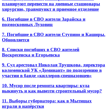
планируют перевести на дневные стационары
хирургию, травмпункт и приемное отделение
6. Погибшие в СВО жители Зарайска и
подмосковных Луховиц
7. Погибшие в СВО жители Ступино и Каширы.
Обновляется
8. Списки погибших в СВО жителей
Воскресенска и Егорьевска
9. Суд арестовал Николая Трушкова, директора
коломенской УК «Доминант» по подозрению в
участии в банде «киллеров-спецназовцев»
10. Мусор после ремонта квартиры: куда
выкинуть и как вывезти строительный мусор?
11. Выборы губернатора: как в Мытищах
играли в напёрстки