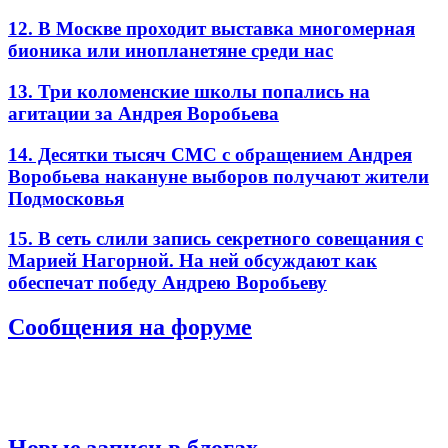
12. В Москве проходит выставка многомерная
бионика или инопланетяне среди нас
13. Три коломенские школы попались на
агитации за Андрея Воробьева
14. Десятки тысяч СМС с обращением Андрея
Воробьева накануне выборов получают жители
Подмосковья
15. В сеть слили запись секретного совещания с
Марией Нагорной. На ней обсуждают как
обеспечат победу Андрею Воробьеву
Сообщения на форуме