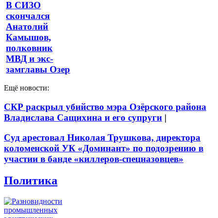
В СИЗО
скончался
Анатолий
Камышов,
полковник
МВД и экс-
замглавы Озер
Ещё новости:
СКР раскрыл убийство мэра Озёрского района
Владислава Сащихина и его супруги
|
Суд арестовал Николая Трушкова, директора
коломенской УК «Доминант» по подозрению в
участии в банде «киллеров-спецназовцев»
Политика