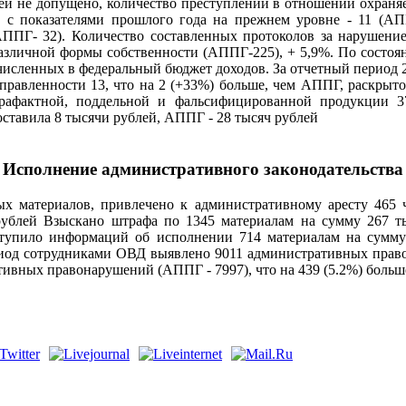
ей не допущено, количество преступлений в отношении охраня
с показателями прошлого года на прежнем уровне - 11 (АПП
ППГ- 32). Количество составленных протоколов за нарушение 
азличной формы собственности (АППГ-225), + 5,9%. По состоян
ечисленных в федеральный бюджет доходов. За отчетный период 
аправленности 13, что на 2 (+33%) больше, чем АППГ, раскрыто
трафактной, поддельной и фальсифицированной продукции 
оставила 8 тысячи рублей, АППГ - 28 тысяч рублей
Исполнение административного законодательства
ых материалов, привлечено к административному аресту 465 ч
блей Взыскано штрафа по 1345 материалам на сумму 267 тыс
упило информаций об исполнении 714 материалам на сумму 2
риод сотрудниками ОВД выявлено 9011 административных право
ивных правонарушений (АППГ - 7997), что на 439 (5.2%) больш