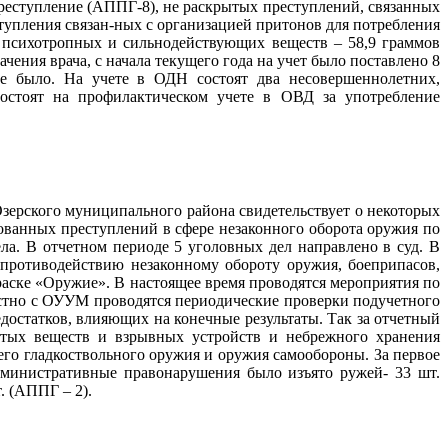
преступление (АППГ-8), не раскрытых преступлений, связанных
ступления связан-ных с организацией притонов для потребления
, психотропных и сильнодействующих веществ – 58,9 граммов
чения врача, с начала текущего года на учет было поставлено 8
не было. На учете в ОДН состоят два несовершеннолетних,
состоят на профилактическом учете в ОВД за употребление
Озерского муниципального района свидетельствует о некоторых
ованных преступлений в сфере незаконного оборота оружия по
ла. В отчетном периоде 5 уголовных дел направлено в суд. В
 противодействию незаконному обороту оружия, боеприпасов,
раске «Оружие». В настоящее время проводятся мероприятия по
стно с ОУУМ проводятся периодические проверки подучетного
едостатков, влияющих на конечные результаты. Так за отчетный
атых веществ и взрывных устройств и небрежного хранения
его гладкоствольного оружия и оружия самообороны. За первое
министративные правонарушения было изъято ружей- 33 шт.
. (АППГ – 2).