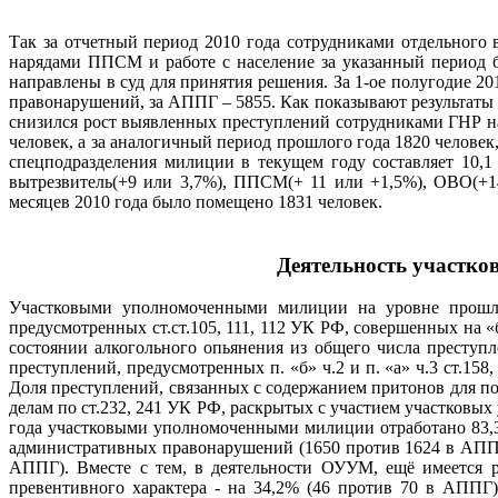
Так за отчетный период 2010 года сотрудниками отдельного
нарядами ППСМ и работе с население за указанный период 
направлены в суд для принятия решения. За 1-ое полугодие 
правонарушений, за АППГ – 5855. Как показывают результат
снизился рост выявленных преступлений сотрудниками ГНР н
человек, а за аналогичный период прошлого года 1820 челове
спецподразделения милиции в текущем году составляет 10,
вытрезвитель(+9 или 3,7%), ППСМ(+ 11 или +1,5%), ОВО(+1
месяцев 2010 года было помещено 1831 человек.
Деятельность участко
Участковыми уполномоченными милиции на уровне прошлог
предусмотренных ст.ст.105, 111, 112 УК РФ, совершенных на 
состоянии алкогольного опьянения из общего числа преступ
преступлений, предусмотренных п. «б» ч.2 и п. «а» ч.3 ст.15
Доля преступлений, связанных с содержанием притонов для п
делам по ст.232, 241 УК РФ, раскрытых с участием участковых
года участковыми уполномоченными милиции отработано 83,
административных правонарушений (1650 против 1624 в АППГ
АППГ). Вместе с тем, в деятельности ОУУМ, ещё имеется р
превентивного характера - на 34,2% (46 против 70 в АППГ