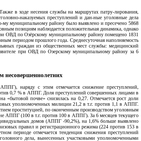
Также в ходе несения службы на маршрутах патру-лирования,
головно-наказуемых преступлений и дан-ные уголовные дела
ко-му муниципальному району было выявлено и пресечено 5868
овным позициям наблюдается положительная динамика, однако
 при ОВД по Озёрскому муниципальному району помещено 1831
гичным периодом прошлого года. Среднесуточная наполняемость
 пьяных граждан из общественных мест службы: медицинский
звителе при ОВД по Озерскому муниципальному району за 6
ам несовершеннолетних
АППГ), наряду с этим отмечается снижение преступлений,
против 0,7 % в АППГ. Доля преступлений совершенных лицами в
а «бытовой почве» снизилась на 0,27. Отмечается рост доли
тковых уполномоченных милиции 21,2 в т.г. против 1,1 в АППГ.
нятием проституцией, по оконченным производством уголовным
е АППГ (100 в т.г. против 100 в АППГ). За 6 месяцев текущего
ивидуальных домов (АППГ -90,2%), на 1,6% больше выявлено
изовых правил и регистрационного режима (224 против 153 в
тном периоде отмечается тенденция снижения преступлений
 уголовного дела, вынесенных участковыми уполномоченными