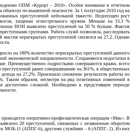
оведению ОПМ «Курорт – 2010». Особое внимание в отчетном
а объектах по-вышенной опасности. За 1 полугодие 2010 год на
ированных преступлений небольшой тяжести. Недопущен рост
джогов, хищение огнестрельного оружия. Меньше на 33,3 %
о линии НОН выявлено преступлений на 50 % больше. Фактов
реступными группами. Работа служб позволила, расследовать
й массив нераскрытых преступлений снизился на 27,2. Однако
ости.
возросло на 180% количество нераскрытых преступлений данного
ний экономической направленности. Сохраняются недостатки в
ше. Преимущественно подростками совершаются кражи, всего
но преступлений ранее совершавшими на 361%, в общественных
 дохода на 27,2%. Произошло снижение результатов работы по
%. Таким образом, несмотря на ряд позитивных изменений в
ся достаточно сложной. Необходимо в предстоящем периоде
льности.
а проводится оперативно-профилактическая операция «Мак». В
ыявлено 20 преступлений, связанных с незаконным оборотом
нии МОБ-11 (АППГ-6), другими службами – 6 (АППГ- 2). Из них