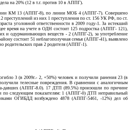
ела на 20% (12 в т.г. против 10 в АППГ).
 линии КМ 13 (АППГ-8), по линии МОБ 4 (АППГ-7). Совершено
преступлений из них 1 преступления по ст. 156 УК РФ, по ст.
аста уголовной ответственности в 2009 году-1. За истекший
ее время на учете в ОДН состоит 125 подростка (АППГ- 121),
ких и одурманивающих веществ - 2 (АППГ-2), за употребление
айону состоит 51 неблагополучная семья (АППГ-41), выявлено
но родительских прав 2 родителя (АППГ-1).
гибло 3 (в 2009г.- 2, +50%) человек и получили ранения 23 (в
а получили телесные повреждения. В сравнении с аналогичным
ра-давших (АППГ-8.0). 17 ДТП (89.5%) произошли по причине
и по следующим показателям: 1 (АППГ-0) ДТП неправильный
никами ОГИБДД возбуждено 4878 (АППГ-5461, -12%) дел об