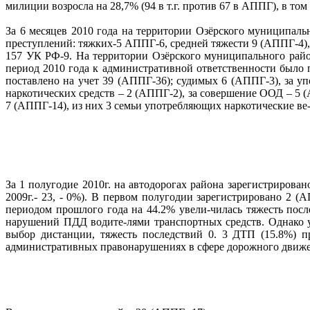
милиции возросла на 28,7% (94 в т.г. против 67 в АППГ), в то
За 6 месяцев 2010 года на территории Озёрского муниципал
преступлений: тяжких-5 АППГ-6, средней тяжести 9 (АППГ-4),
157 УК РФ-9. На территории Озёрского муниципального райо
период 2010 года к административной ответственности было 
поставлено на учет 39 (АППГ-36); судимых 6 (АППГ-3), за у
наркотических средств – 2 (АППГ-2), за совершение ООД – 5
7 (АППГ-14), из них 3 семьи употребляющих наркотические ве
За 1 полугодие 2010г. на автодорогах района зарегистрирован
2009г.- 23, - 0%). В первом полугодии зарегистрировано 2 
периодом прошлого года на 44.2% увели-чилась тяжесть пос
нарушений ПДД водите-лями транспортных средств. Однако 
выбор дистанции, тяжесть последствий 0. 3 ДТП (15.8%)
административных правонарушениях в сфере дорожного движени