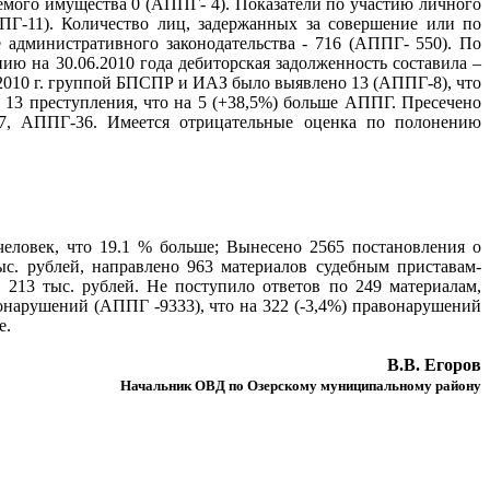
емого имущества 0 (АППГ- 4). Показатели по участию личного
Г-11). Количество лиц, задержанных за совершение или по
административного законодательства - 716 (АППГ- 550). По
ию на 30.06.2010 года дебиторская задолженность составила –
2010 г. группой БПСПР и ИАЗ было выявлено 13 (АППГ-8), что
 13 преступления, что на 5 (+38,5%) больше АППГ. Пресечено
37, АППГ-36. Имеется отрицательные оценка по полонению
еловек, что 19.1 % больше; Вынесено 2565 постановления о
. рублей, направлено 963 материалов судебным приставам-
13 тыс. рублей. Не поступило ответов по 249 материалам,
нарушений (АППГ -9333), что на 322 (-3,4%) правонарушений
е.
В.В. Егоров
Начальник ОВД по Озерскому муниципальному району