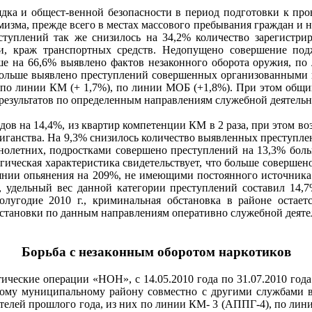
ядка и общест-венной безопасности в период подготовки к пр
изма, прежде всего в местах массового пребывания граждан и н
ступлений так же снизилось на 34,2% количество зарегистр
ми, краж транспортных средств. Недопущено совершение по
е на 66,6% выявлено фактов незаконного оборота оружия, п
 больше выявлено преступлений совершенных организованными п
е по линии КМ (+ 1,7%), по линии МОБ (+1,8%). При этом общи
езультатов по определенным направлениям служебной деятельн
идов на 14,4%, из квартир компетенции КМ в 2 раза, при этом 
лиганства. На 9,3% снизилось количество выявленных преступле
нолетних, подростками совершено преступлений на 13,3% боль
гическая характеристика свидетельствует, что больше соверше
оянии опьянения на 209%, не имеющими постоянного источника
, удельный вес данной категории преступлений составил 14,7
лугодие 2010 г., криминальная обстановка в районе остает
бстановки по данным направлениям оперативно служебной деяте
Борьба с незаконным оборотом наркотиков
ические операции «НОН», с 14.05.2010 года по 31.07.2010 год
кому муниципальному району совместно с другими службами в
ателей прошлого года, из них по линии КМ- 3 (АППГ-4), по ли