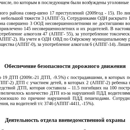
м числе, по которым в последующем были возбуждены уголовные д
ьного района совер-шено 17 преступлений (2009год - 15). По
 небольшой тяжести 3 (АППГ-5). Сотрудниками ОДН раскрыто 12 
на совершено 3 ООД несовершеннолетними не достигшими возр
привлечено 145 несовершеннолетних и их родителей. В настоящ
потребление алкоголя 47 (АППГ- 55), за употребление токсичес
 (АППГ-2). На учете в ОДН ОВД по Озёрскому муниципальному р
-щества (АППГ-0), за употребление алкоголя 6 (АППГ-14). Лише
Обеспечение безопасности дорожного движения
о 19 ДТП (2009г.-21 ДТП, -9.5%) с пострадавшими, в которых по
(АППГ-2) ДТП с участием детей, в которых 2 (АППГ-2) ребенк
ледствий ДТП, которая составила – 11.5 погибших на 100 пост
увеличилось количество ДТП из-за нарушений ПДД водителям
 произошло по причине нарушений ПДД пешеходами. Сотруд
я, на водителей т/с 3746 (АППГ-4411, -15%).
Деятельность отдела вневедомственной охраны