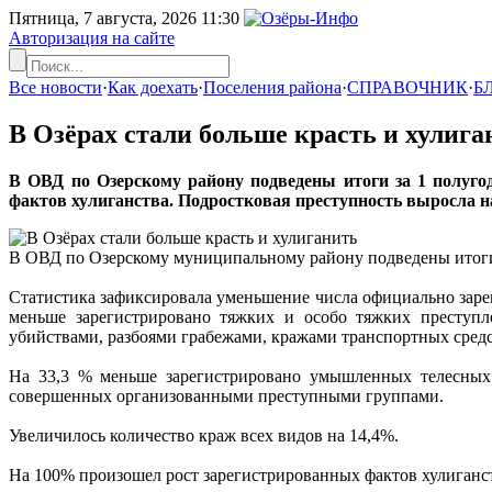
Пятница, 7 августа, 2026
11:30
Авторизация на сайте
Все новости
·
Как доехать
·
Поселения района
·
СПРАВОЧНИК
·
Б
В Озёрах стали больше красть и хулига
В ОВД по Озерскому району подведены итоги за 1 полугод
фактов хулиганства. Подростковая преступность выросла 
В ОВД по Озерскому муниципальному району подведены итоги 
Статистика зафиксировала уменьшение числа официально заре
меньше зарегистрировано тяжких и особо тяжких преступл
убийствами, разбоями грабежами, кражами транспортных средс
На 33,3 % меньше зарегистрировано умышленных телесных 
совершенных организованными преступными группами.
Увеличилось количество краж всех видов на 14,4%.
На 100% произошел рост зарегистрированных фактов хулиганст