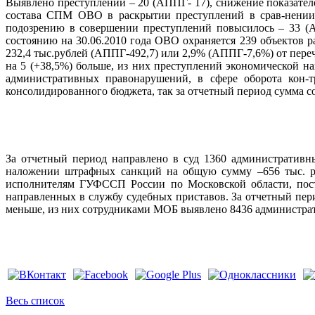
Выявлено преступлений – 20 (АППГ- 17), снижение показател
состава СПМ ОВО в раскрытии преступлений в срав-нении 
подозрению в совершении преступлений повысилось – 33 (А
состоянию на 30.06.2010 года ОВО охраняется 239 объектов р
232,4 тыс.рублей (АППГ-492,7) или 2,9% (АППГ-7,6%) от пер
на 5 (+38,5%) больше, из них преступлений экономической н
административных правонарушений, в сфере оборота кон-
консолидированного бюджета, так за отчетный период сумма с
За отчетный период направлено в суд 1360 административн
наложении штрафных санкций на общую сумму –656 тыс. ру
исполнителям ГУФССП России по Московской области, пост
направленных в службу судебных приставов. За отчетный пе
меньше, из них сотрудниками МОБ выявлено 8436 администрат
Весь список