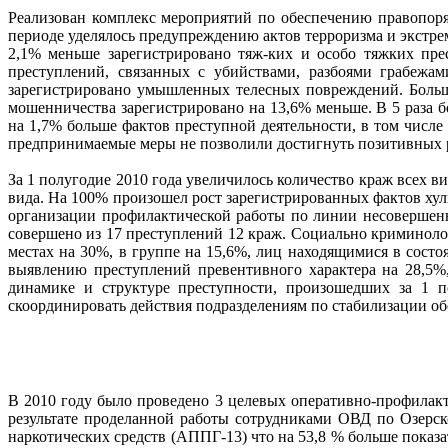
Реализован комплекс мероприятий по обеспечению правопор
периоде уделялось предупреждению актов терроризма и экстрем
2,1% меньше зарегистрировано тяж-ких и особо тяжких пре
преступлений, связанных с убийствами, разбоями грабежа
зарегистрировано умышленных телесных повреждений. Больш
мошенничества зарегистрировано на 13,6% меньше. В 5 раза
на 1,7% больше фактов преступной деятельности, в том числ
предпринимаемые меры не позволили достигнуть позитивных р
За 1 полугодие 2010 года увеличилось количество краж всех в
вида. На 100% произошел рост зарегистрированных фактов ху
организации профилактической работы по линии несовершен
совершено из 17 преступлений 12 краж. Социально криминоло
местах на 30%, в группе на 15,6%, лиц находящимися в сост
выявлению преступлений превентивного характера на 28,5%
динамике и структуре преступности, произошедших за 1 по
скоординировать действия подразделениям по стабилизации о
В 2010 году было проведено 3 целевых оперативно-профилакт
результате проделанной работы сотрудниками ОВД по Озерс
наркотических средств (АППГ-13) что на 53,8 % больше показ