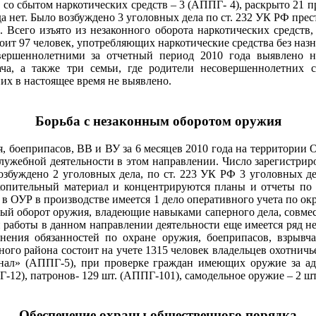
х со сбытом наркотических средств – 3 (АППГ- 4), раскрыто 21 
а нет. Было возбуждено 3 уголовных дела по ст. 232 УК РФ пре
. Всего изъято из незаконного оборота наркотических средств
оит 97 человек, употребляющих наркотические средства без назна
овершеннолетними за отчетный период 2010 года выявлено 
ача, а также три семьи, где родители несовершеннолетних 
их в настоящее время не выявлено.
Борьба с незаконным оборотом оружия
 боеприпасов, ВВ и ВУ за 6 месяцев 2010 года на территории 
служебной деятельности в этом направлении. Число зарегистрир
збуждено 2 уголовных дела, по ст. 223 УК РФ 3 уголовных де
акопительный материал и концентрируются планы и отчеты по
 в ОУР в производстве имеется 1 дело оперативного учета по ок
ный оборот оружия, владеющие навыками саперного дела, совме
и работы в данном направлении деятельности еще имеется ряд н
нения обязанностей по охране оружия, боеприпасов, взрывч
ого района состоит на учете 1315 человек владельцев охотничь
нал» (АППГ-5), при проверке граждан имеющих оружие за ад
-12), патронов- 129 шт. (АППГ-101), самодельное оружие – 2 шт
Обеспечение охраны общественного порядка