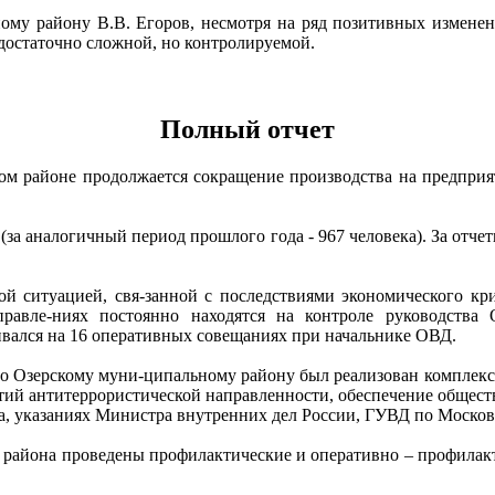
му району В.В. Егоров, несмотря на ряд позитивных изменен
 достаточно сложной, но контролируемой.
Полный отчет
ом районе продолжается сокращение производства на предприя
 (за аналогичный период прошлого года - 967 человека). За отч
 ситуацией, свя-занной с последствиями экономического кр
правле-ниях постоянно находятся на контроле руководства
ивался на 16 оперативных совещаниях при начальнике ОВД.
по Озерскому муни-ципальному району был реализован комплек
ий антитеррористической направленности, обеспечение общест
а, указаниях Министра внутренних дел России, ГУВД по Москов
 района проведены профилактические и оперативно – профилакт