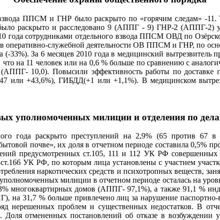
 взвода ППСМ и ГНР было раскрыто по «горячим следам» -11. 
было раскрыто и расследовано 9 (АППГ - 9) ГНР-2 (АППГ-2) у
2010 года сотрудниками отдельного взвода ППСМ ОВД по Озёрс
ы в оперативно-служебной деятельности ОВ ППСМ и ГНР, по осн
а (-33%). За 6 месяцев 2010 года в медицинский вытрезвитель
к, что на 11 человек или на 0,6 % больше по сравнению с анало
1 (АППГ- 10,0). Повысили эффективность работы по доставке
47 или +43,6%), ГИБДД(+1 или +1,1%). В медицинском вытре
вых уполномоченных милиции и отделения по дел
о года раскрыто преступлений на 2,9% (65 против 67 в 
«бытовой почве», их доля в отчетном периоде составила 0,5% 
лений предусмотренных ст.105, 111 и 112 УК РФ совершенных н
8, ст.166 УК РФ, по которым лица установлены с участием учас
отребления наркотических средств и психотропных веществ, за
 уполномоченных милиции в отчетном периоде осталась на уровн
3% многоквартирных домов (АППГ- 97,1%), а также 91,1 % инд
), на 31,7 % больше привлечено лиц за нарушение паспортно-в
яд нерешенных проблем и существенных недостатков. В отче
). Доля отмененных постановлений об отказе в возбуждении