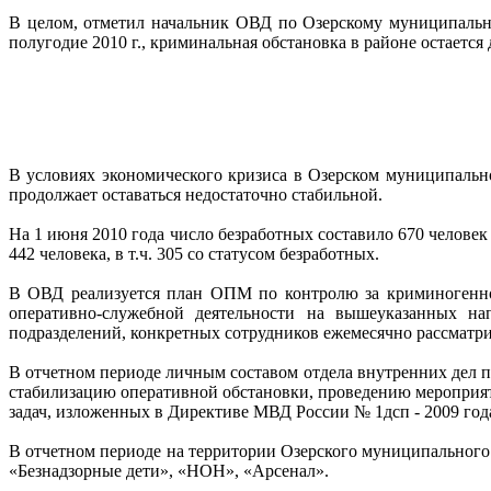
В целом, отметил начальник ОВД по Озерскому муниципально
полугодие 2010 г., криминальная обстановка в районе остается
В условиях экономического кризиса в Озерском муниципальн
продолжает оставаться недостаточно стабильной.
На 1 июня 2010 года число безработных составило 670 человек
442 человека, в т.ч. 305 со статусом безработных.
В ОВД реализуется план ОПМ по контролю за криминогенной
оперативно-служебной деятельности на вышеуказанных на
подразделений, конкретных сотрудников ежемесячно рассматр
В отчетном периоде личным составом отдела внутренних дел 
стабилизацию оперативной обстановки, проведению мероприят
задач, изложенных в Директиве МВД России № 1дсп - 2009 год
В отчетном периоде на территории Озерского муниципального
«Безнадзорные дети», «НОН», «Арсенал».