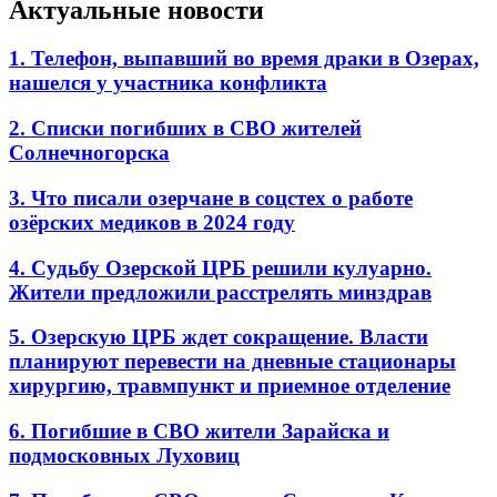
Актуальные новости
1. Телефон, выпавший во время драки в Озерах,
нашелся у участника конфликта
2. Списки погибших в СВО жителей
Солнечногорска
3. Что писали озерчане в соцстех о работе
озёрских медиков в 2024 году
4. Судьбу Озерской ЦРБ решили кулуарно.
Жители предложили расстрелять минздрав
5. Озерскую ЦРБ ждет сокращение. Власти
планируют перевести на дневные стационары
хирургию, травмпункт и приемное отделение
6. Погибшие в СВО жители Зарайска и
подмосковных Луховиц