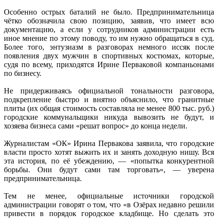
Особенно острых баталий не было. Предпринимательница
чётко обозначила свою позицию, заявив, что имеет всю
документацию, а если у сотрудников администрации есть
иное мнение по этому поводу, то им нужно обращаться в суд.
Более того, энтузиазм в разговорах немного иссяк после
появления двух мужчин в спортивных костюмах, которые,
судя по всему, приходятся Ирине Перваковой компаньонами
по бизнесу.
Не придерживаясь официальной тональности разговора,
подкрепление быстро и внятно объяснило, что гранитные
плиты (их общая стоимость составляла не менее 800 тыс. руб.)
городские коммунальщики никуда вывозить не будут, и
хозяева бизнеса сами «решат вопрос» до конца недели.
Журналистам «ОК» Ирина Первакова заявила, что городские
власти просто хотят выжить их и занять доходную нишу. Вся
эта история, по её убеждению, — «попытка конкурентной
борьбы. Они будут сами там торговать», — уверена
предпринимательница.
Тем не менее, официальные источники городской
администрации говорят о том, что «в Озёрах недавно решили
привести в порядок городское кладбище. Но сделать это