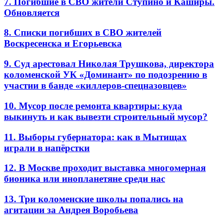
7. Погибшие в СВО жители Ступино и Каширы.
Обновляется
8. Списки погибших в СВО жителей
Воскресенска и Егорьевска
9. Суд арестовал Николая Трушкова, директора
коломенской УК «Доминант» по подозрению в
участии в банде «киллеров-спецназовцев»
10. Мусор после ремонта квартиры: куда
выкинуть и как вывезти строительный мусор?
11. Выборы губернатора: как в Мытищах
играли в напёрстки
12. В Москве проходит выставка многомерная
бионика или инопланетяне среди нас
13. Три коломенские школы попались на
агитации за Андрея Воробьева