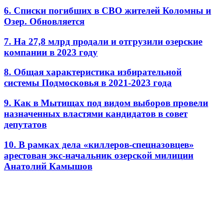
6. Списки погибших в СВО жителей Коломны и
Озер. Обновляется
7. На 27,8 млрд продали и отгрузили озерские
компании в 2023 году
8. Общая характеристика избирательной
системы Подмосковья в 2021-2023 года
9. Как в Мытищах под видом выборов провели
назначенных властями кандидатов в совет
депутатов
10. В рамках дела «киллеров-спецназовцев»
арестован экс-начальник озерской милиции
Анатолий Камышов