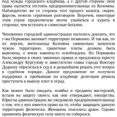
под нужды городского кладбища, а с другой стороны свои
права пытается отстоять предпринимательница из Коломны.
Наблюдателю же со стороны этот процесс казался, скорее,
фарсом, нежели серьёзным разговором. Впрочем, некоторые
этим утром предпочитали молча улыбаться и курить в
сторонке, чем вступать в словесные баталии.
Чиновники городской администрации пытались доказать, что
г-жа Первакова занимает территорию незаконно. И так как, по
их версии, жительница Коломны самовольно захватила
чужую территорию, гранитные плиты должны быть
вывезены, а земля наконец-то освобождена. Но Первакова
была уверена в своих законных правах и предложила юристу
Александру Кургузову и заместителю главы города Виктору
Дудкину обратиться в суд и в дальнейшем решать этот вопрос
в судебном порядке. Данное предложение не получило
поддержки и прибывшая на кладбище делегация решила
приступить к вывозу плит и оград.
Как можно было ожидать, хозяйка и продавец мастерской,
встали на защиту своего, как они утверждают, имущества.
Юристы администрации же уведомили предпринимательницу
о том, что у них имеется право на то, чтобы защищать данную
территорию физически. Женщины опасались драки. Однако
применять физическую силу никто не собирался.