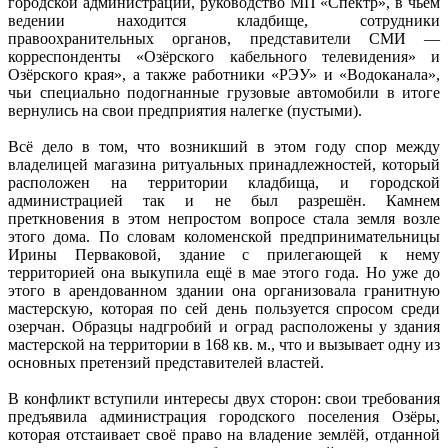
городской администрации, руководство МП «Спектр», в чьём
ведении находится кладбище, сотрудники
правоохранительных органов, представители СМИ —
корреспонденты «Озёрского кабельного телевидения» и
Озёрского края», а также работники «РЭУ» и «Водоканала»,
чьи специально подогнанные грузовые автомобили в итоге
вернулись на свои предприятия налегке (пустыми).
Всё дело в том, что возникший в этом году спор между
владелицей магазина ритуальных принадлежностей, который
расположен на территории кладбища, и городской
администрацией так и не был разрешён. Камнем
преткновения в этом непростом вопросе стала земля возле
этого дома. По словам коломенской предпринимательницы
Ирины Перваковой, здание с прилегающей к нему
территорией она выкупила ещё в мае этого года. Но уже до
этого в арендованном здании она организовала гранитную
мастерскую, которая по сей день пользуется спросом среди
озерчан. Образцы надгробий и оград расположены у здания
мастерской на территории в 168 кв. м., что и вызывает одну из
основных претензий представителей властей.
В конфликт вступили интересы двух сторон: свои требования
предъявила администрация городского поселения Озёры,
которая отстаивает своё право на владение землёй, отданной