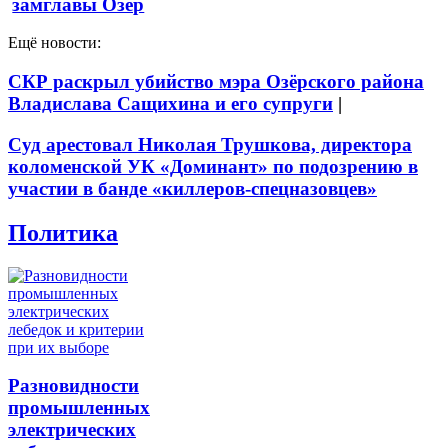
замглавы Озер
Ещё новости:
СКР раскрыл убийство мэра Озёрского района
Владислава Сащихина и его супруги
|
Суд арестовал Николая Трушкова, директора
коломенской УК «Доминант» по подозрению в
участии в банде «киллеров-спецназовцев»
Политика
Разновидности
промышленных
электрических