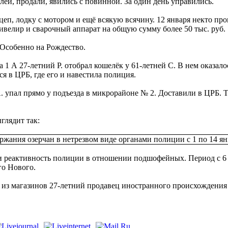
лей, продали, явились с повинной. За один день управились.
цеп, лодку с мотором и ещё всякую всячину. 12 января некто пр
ивелир и сварочный аппарат на общую сумму более 50 тыс. руб.
. Особенно на Рождество.
1 А 27-летний Р. отобрал кошелёк у 61-летней С. В нем оказало
лся в ЦРБ, где его и навестила полиция.
 А. упал прямо у подъезда в микрорайоне № 2. Доставили в ЦРБ.
ыглядит так:
и реактивность полиции в отношении подшофейных. Период с 6
го Нового.
м из магазинов 27-летний продавец иностранного происхождения