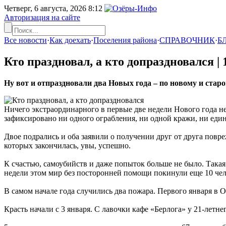
Четверг, 6 августа, 2026
8:12
Авторизация на сайте
Все новости
·
Как доехать
·
Поселения района
·
СПРАВОЧНИК
·
Б
Кто праздновал, а кто допраздновался |
Ну вот и отпраздновали два Новых года – по новому и стар
Ничего экстраординарного в первые две недели Нового года не 
зафиксировано ни одного ограбления, ни одной кражи, ни един
Двое подрались и оба заявили о получении друг от друга пов
которых закончилась, увы, успешно.
К счастью, самоубийств и даже попыток больше не было. Такая
недели этом мир без посторонней помощи покинули еще 10 чело
В самом начале года случились два пожара. Первого января в О
Красть начали с 3 января. С лавочки кафе «Берлога» у 21-летне