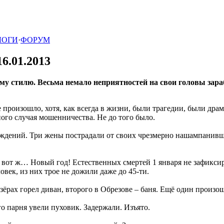
ЛОГИ
·
ФОРУМ
16.01.2013
ому стилю. Весьма немало неприятностей на свои головы зара
произошло, хотя, как всегда в жизни, были трагедии, были драм
ого случая мошенничества. Не до того было.
реждений. Три жены пострадали от своих чрезмерно нашампанивш
 вот ж… Новый год! Естественных смертей 1 января не зафиксиро
век, из них трое не дожили даже до 45-ти.
зёрах горел диван, второго в Обрезове – баня. Ещё один произо
го парня увели пуховик. Задержали. Изъято.