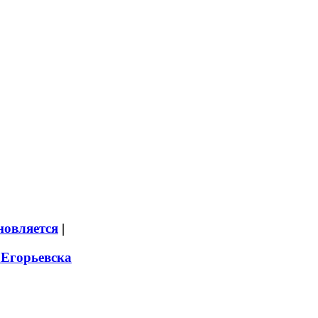
новляется
|
 Егорьевска