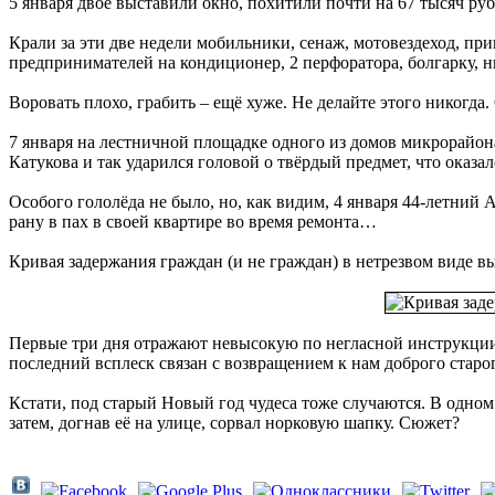
5 января двое выставили окно, похитили почти на 67 тысяч руб
Крали за эти две недели мобильники, сенаж, мотовездеход, при
предпринимателей на кондиционер, 2 перфоратора, болгарку, н
Воровать плохо, грабить – ещё хуже. Не делайте этого никогда
7 января на лестничной площадке одного из домов микрорайона 
Катукова и так ударился головой о твёрдый предмет, что оказа
Особого гололёда не было, но, как видим, 4 января 44-летний
рану в пах в своей квартире во время ремонта…
Кривая задержания граждан (и не граждан) в нетрезвом виде в
Первые три дня отражают невысокую по негласной инструкци
последний всплеск связан с возвращением к нам доброго старо
Кстати, под старый Новый год чудеса тоже случаются. В одно
затем, догнав её на улице, сорвал норковую шапку. Сюжет?