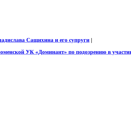
ладислава Сащихина и его супруги
|
оменской УК «Доминант» по подозрению в участии