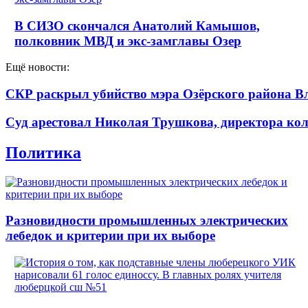
В СИЗО скончался Анатолий Камышов,
полковник МВД и экс-замглавы Озер
Ещё новости:
СКР раскрыл убийство мэра Озёрского района В
Суд арестовал Николая Трушкова, директора кол
Политика
Разновидности промышленных электрических
лебедок и критерии при их выборе