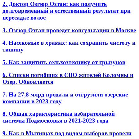
2. Доктор Озгюр Озтан: как получить
долговременный и естественный результат при
пересадке волос
3. Озгюр Озтан проведет консультации в Москве
4. Насекомые в храмах: как сохранить чистоту и
тишину
5. Как защитить сельхозтехнику от грызунов
6. Списки погибших в СВО жителей Коломны и
Озер. Обновляется
7. На 27,8 млрд продали и отгрузили озерские
компании в 2023 году
8. Общая характеристика избирательной
системы Подмосковья в 2021-2023 года
9. Как в Мытищах под видом выборов провели