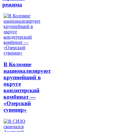
режима
В Коломне
национализируют
крупнейший в
округе
кондитерский
комбинат —
«Озерский
сувенир»