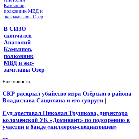
В СИЗО
скончался
Анатолий
Камышов,
полковник
МВД и экс-
замглавы Озер
Ещё новости:
СКР раскрыл убийство мэра Озёрского района
Владислава Сащихина и его супруги
|
Суд арестовал Николая Трушкова, директора
коломенской УК «Доминант» по подозрению в
участии в банде «киллеров-спецназовцев»