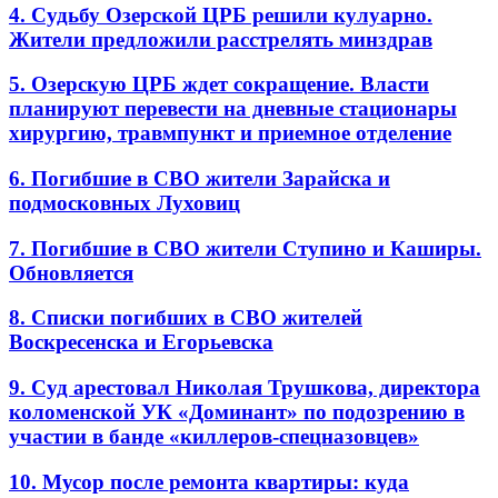
4. Судьбу Озерской ЦРБ решили кулуарно.
Жители предложили расстрелять минздрав
5. Озерскую ЦРБ ждет сокращение. Власти
планируют перевести на дневные стационары
хирургию, травмпункт и приемное отделение
6. Погибшие в СВО жители Зарайска и
подмосковных Луховиц
7. Погибшие в СВО жители Ступино и Каширы.
Обновляется
8. Списки погибших в СВО жителей
Воскресенска и Егорьевска
9. Суд арестовал Николая Трушкова, директора
коломенской УК «Доминант» по подозрению в
участии в банде «киллеров-спецназовцев»
10. Мусор после ремонта квартиры: куда