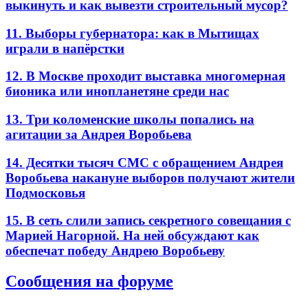
выкинуть и как вывезти строительный мусор?
11. Выборы губернатора: как в Мытищах
играли в напёрстки
12. В Москве проходит выставка многомерная
бионика или инопланетяне среди нас
13. Три коломенские школы попались на
агитации за Андрея Воробьева
14. Десятки тысяч СМС с обращением Андрея
Воробьева накануне выборов получают жители
Подмосковья
15. В сеть слили запись секретного совещания с
Марией Нагорной. На ней обсуждают как
обеспечат победу Андрею Воробьеву
Сообщения на форуме