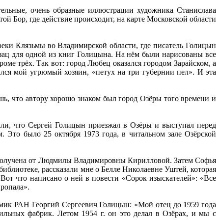
ательные, очень образные иллюстрации художника Станислава
ой Бор, где действие происходит, на карте Московской области
у реки Клязьмы во Владимирской области, где писатель Голицын
зац для одной из книг Голицына. На нём были нарисованы все
оме трёх. Так вот: город Любец оказался городом Зарайском, а
лся мой угрюмый хозяин, «петух на три губернии пел». И эта
шь, что автору хорошо знаком был город Озёры того времени и
али, что Сергей Голицын приезжал в Озёры и выступал перед
. Это было 25 октября 1973 года, в читальном зале Озёрской
 получена от Людмилы Владимировны Кирилловой. Затем Софья
иблиотеке, рассказали мне о Белле Николаевне Уштей, которая
 Вот что написано о ней в повести «Сорок изыскателей»: «Все
пропала».
демик РАН Георгий Сергеевич Голицын: «Мой отец до 1959 года
ильных фабрик. Летом 1954 г. он это делал в Озёрах, и мы с