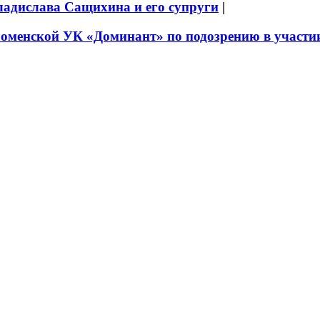
ладислава Сащихина и его супруги
|
оменской УК «Доминант» по подозрению в участии