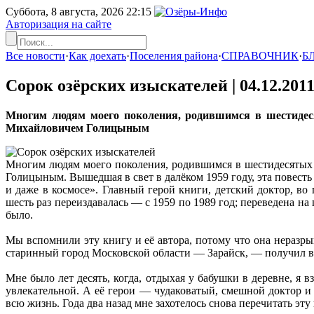
Суббота, 8 августа, 2026
22:15
Авторизация на сайте
Все новости
·
Как доехать
·
Поселения района
·
СПРАВОЧНИК
·
Б
Сорок озёрских изыскателей |
04.12.201
Многим людям моего поколения, родившимся в шестидеся
Михайловичем Голицыным
Многим людям моего поколения, родившимся в шестидесятых 
Голицыным. Вышедшая в свет в далёком 1959 году, эта повесть 
и даже в космосе». Главный герой книги, детский доктор, во
шесть раз переиздавалась — с 1959 по 1989 год; переведена 
было.
Мы вспомнили эту книгу и её автора, потому что она неразры
старинный город Московской области — Зарайск, — получил в к
Мне было лет десять, когда, отдыхая у бабушки в деревне, я 
увлекательной. А её герои — чудаковатый, смешной доктор 
всю жизнь. Года два назад мне захотелось снова перечитать эт