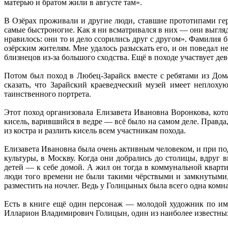
матерью и братом жили в августе там».
В Озёрах проживали и другие люди, ставшие прототипами геро
самые быстроногие. Как я ни всматривался в них — они выгля
нравилось: они то и дело ссорились друг с другом». Фамилия
озёрским жителям. Мне удалось разыскать его, и он поведал 
близнецов из-за большого сходства. Ещё в походе участвует д
Потом был поход в Любец-Зарайск вместе с ребятами из Дома
сказать, что Зарайский краеведческий музей имеет неплоху
таинственного портрета.
Этот поход организовала Елизавета Ивановна Воронкова, кото
кисель, варившийся в ведре — всё было на самом деле. Правда,
из костра и разлить кисель всем участникам похода.
Елизавета Ивановна была очень активным человеком, и при п
культуры, в Москву. Когда они добрались до столицы, вдруг
детей — к себе домой. А жил он тогда в коммунальной кварти
люди того времени не были такими чёрствыми и замкнутыми,
разместить на ночлег. Ведь у Голицыных была всего одна комна
Есть в книге ещё один персонаж — молодой художник по им
Илларион Владимирович Голицын, один из наиболее известных