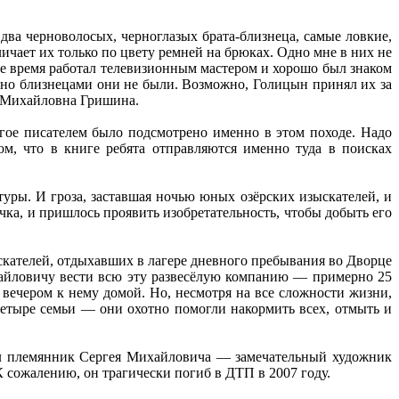
два черноволосых, черноглазых брата-близнеца, самые ловкие,
чает их только по цвету ремней на брюках. Одно мне в них не
ое время работал телевизионным мастером и хорошо был знаком
, но близнецами они не были. Возможно, Голицын принял их за
а Михайловна Гришина.
огое писателем было подсмотрено именно в этом походе. Надо
ом, что в книге ребята отправляются именно туда в поисках
туры. И гроза, заставшая ночью юных озёрских изыскателей, и
учка, и пришлось проявить изобретательность, чтобы добыть его
кателей, отдыхавших в лагере дневного пребывания во Дворце
ихайловичу вести всю эту развесёлую компанию — примерно 25
 вечером к нему домой. Но, несмотря на все сложности жизни,
етыре семьи — они охотно помогли накормить всех, отмыть и
ил племянник Сергея Михайловича — замечательный художник
сожалению, он трагически погиб в ДТП в 2007 году.