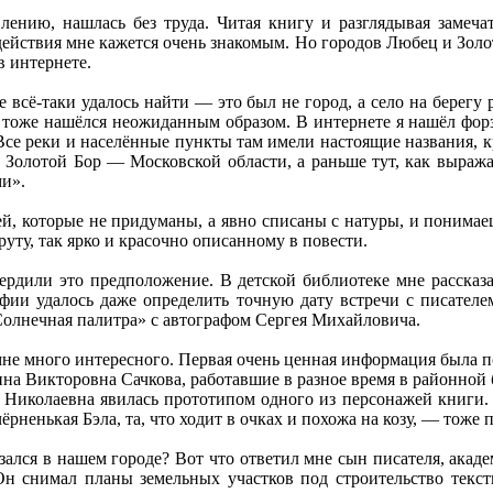
лению, нашлась без труда. Читая книгу и разглядывая замеч
действия мне кажется очень знакомым. Но городов Любец и Золот
в интернете.
не всё-таки удалось найти — это был не город, а село на берег
т тоже нашёлся неожиданным образом. В интернете я нашёл фор
се реки и населённые пункты там имели настоящие названия, кр
 Золотой Бор — Московской области, а раньше тут, как выража
ми».
лей, которые не придуманы, а явно списаны с натуры, и понимае
руту, так ярко и красочно описанному в повести.
вердили это предположение. В детской библиотеке мне рассказ
ии удалось даже определить точную дату встречи с писателем
«Солнечная палитра» с автографом Сергея Михайловича.
мне много интересного. Первая очень ценная информация была
на Викторовна Сачкова, работавшие в разное время в районной б
ла Николаевна явилась прототипом одного из персонажей книги.
рненькая Бэла, та, что ходит в очках и похожа на козу, — тоже 
зался в нашем городе? Вот что ответил мне сын писателя, ака
Он снимал планы земельных участков под строительство текст