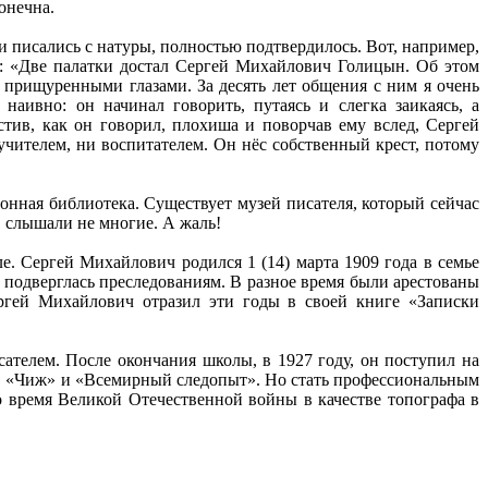
онечна.
 писались с натуры, полностью подтвердилось. Вот, например,
: «Две палатки достал Сергей Михайлович Голицын. Об этом
ь прищуренными глазами. За десять лет общения с ним я очень
аивно: он начинал говорить, путаясь и слегка заикаясь, а
стив, как он говорил, плохиша и поворчав ему вслед, Сергей
учителем, ни воспитателем. Он нёс собственный крест, потому
онная библиотека. Существует музей писателя, который сейчас
, слышали не многие. А жаль!
е. Сергей Михайлович родился 1 (14) марта 1909 года в семье
одверглась преследованиям. В разное время были арестованы
ргей Михайлович отразил эти годы в своей книге «Записки
сателем. После окончания школы, в 1927 году, он поступил на
», «Чиж» и «Всемирный следопыт». Но стать профессиональным
о время Великой Отечественной войны в качестве топографа в
.