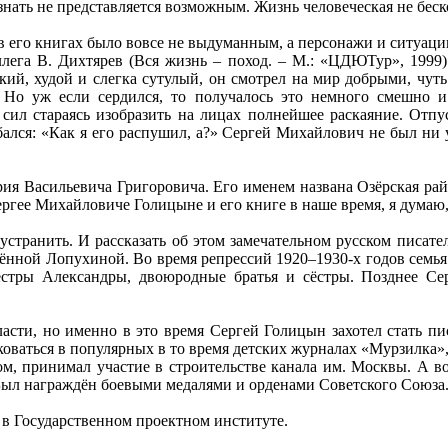
знать не представляется возможным. Жизнь человеческая не беск
 его книгах было вовсе не выдуманным, а персонажи и ситуации
лега В. Дихтярев (Вся жизнь – поход. – М.: «ЦДЮТур», 1999)
кий, худой и слегка сутулый, он смотрел на мир добрыми, чут
 Но уж если сердился, то получалось это немного смешно и н
 сил стараясь изобразить на лицах полнейшее раскаяние. Отпу
ался: «Как я его распушил, а?» Сергей Михайлович не был ни 
ия Васильевича Григоровича. Его именем названа Озёрская рай
ергее Михайловиче Голицыне и его книге в наше время, я думаю
устранить. И рассказать об этом замечательном русском писател
ной Лопухиной. Во время репрессий 1920–1930-х годов семья п
естры Александры, двоюродные братья и сёстры. Позднее Се
асти, но именно в это время Сергей Голицын захотел стать пи
иковаться в популярных в то время детских журналах «Мурзилка
фом, принимал участие в строительстве канала им. Москвы. А в
 Был награждён боевыми медалями и орденами Советского Союза
в Государственном проектном институте.