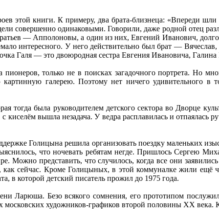
ев этой книги. К примеру, два брата-близнеца: «Впереди шли 
дели совершенно одинаковыми. Говорили, даже родной отец разли
 братьев — Апполоновы, а один из них, Евгений Иванович, долг
немало интересного. У него действительно был брат — Вячеслав
евочка Галя — это двоюродная сестра Евгения Ивановича, Галин
 пионеров, только не в поисках загадочного портрета. Но мн
ю картинную галерею. Поэтому нет ничего удивительного в т
рая тогда была руководителем детского сектора во Дворце куль
 с киселём вышла незадача. У ведра расплавилась и отпаялась р
оддержке Голицына решила организовать поездку маленьких изыс
 выяснилось, что ночевать ребятам негде. Пришлось Сергею М
ре. Можно представить, что случилось, когда все они заявились
 как сейчас. Кроме Голицыных, в этой коммуналке жили ещё ч
та, в которой детский писатель прожил до 1975 года.
ени Ларюша. Безо всякого сомнения, его прототипом послуж
 московских художников-графиков второй половины XX века. К 