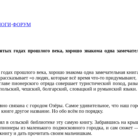
ЛОГИ
·
ФОРУМ
1
тых годах прошлого века, хорошо знакома одна замечате
годах прошлого века, хорошо знакома одна замечательная кни
рассказывает «о людях, которые всё время что-то придумывают, из
 главе пионерского отряда совершает туристический поход, ра
на польский, чешский, болгарский, словацкий и румынский языки
вно связана с городом Озёры. Самое удивительное, что наш гор
ниге другое название. Но обо всём по порядку.
взял в сельской библиотеке эту самую книгу. Забравшись на крыш
и пионеры из маленького подмосковного городка, и сам сюжет
у книгу и дать прочитать своим мальчишкам.