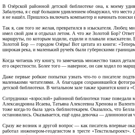
В Озёрской районной детской библиотеке она, к моему удив
Забалуева, я с ещё большим удивлением обнаружил, что место 
я не нашёл. Пришлось включать компьютер и начинать поиски 
Так я, сам того не желая, превратился в изыскателя. Любец м
имел свой дом и отдыхал летом. А что же Золотой Бор? Отве
маршруты, по которым ходили, ездили и плавали изыскатели. В
Золотой Бор — городом Озёры! Вот цитата из книги: «Теперь
широкая река, и маленький ручеёк были губернскими граница
Когда читаешь эту книгу, то замечаешь множество таких дета
его окрестности. Более того — наверное, он сам ходил по марш
Даже первые робкие попытки узнать что-то о писателе подт
маленькими читателями. А благодаря сохранившейся фотограф
детской библиотеки. В читальном зале также хранится книга 
Сотрудники «взрослой» районной библиотеки тоже поведали 
Александровна Исаева, Татьяна Алексеевна Хренова и Валенти
тоже когда-то была здесь библиотекарем. Оказалось, что Бел
остановились. Оказывается, ещё одна девочка — длинноногая чё
Сразу же возник и другой вопрос — как писатель впервые ока
работал инженером-геодезистом в тресте «Текстильпроект». 