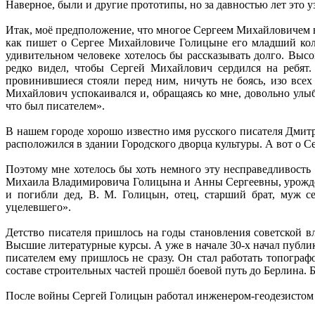
Наверное, были и другие прототипы, но за давностью лет это у
Итак, моё предположение, что многое Сергеем Михайловичем в
как пишет о Сергее Михайловиче Голицыне его младший кол
удивительном человеке хотелось бы рассказывать долго. Высо
редко видел, чтобы Сергей Михайлович сердился на ребят.
провинившиеся стояли перед ним, ничуть не боясь, изо всех
Михайлович успокаивался и, обращаясь ко мне, довольно улыб
что был писателем».
В нашем городе хорошо известно имя русского писателя Дмитр
расположился в здании Городского дворца культуры. А вот о С
Поэтому мне хотелось бы хоть немного эту несправедливость 
Михаила Владимировича Голицына и Анны Сергеевны, урождён
и погибли дед, В. М. Голицын, отец, старший брат, муж с
уцелевшего».
Детство писателя пришлось на годы становления советской вл
Высшие литературные курсы. А уже в начале 30-х начал публ
писателем ему пришлось не сразу. Он стал работать топогра
составе строительных частей прошёл боевой путь до Берлина.
После войны Сергей Голицын работал инженером-геодезистом 