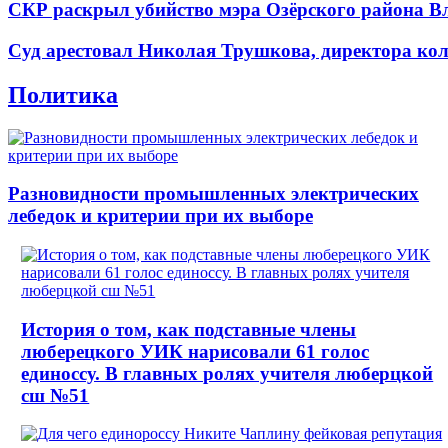
СКР раскрыл убийство мэра Озёрского района В
Суд арестовал Николая Трушкова, директора кол
Политика
Разновидности промышленных электрических
лебедок и критерии при их выборе
История о том, как подставные члены
люберецкого УИК нарисовали 61 голос
единоссу. В главных ролях учителя люберцкой
сш №51