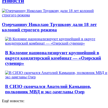
Новости
Озерчанину Николаю Трушкову дали 18 лет
колоний строгого режима
В Коломне национализируют крупнейший в
округе кондитерский комбинат — «Озерский
сувенир»
В СИЗО скончался Анатолий Камышов,
полковник МВД и экс-замглавы Озер
Ещё новости: