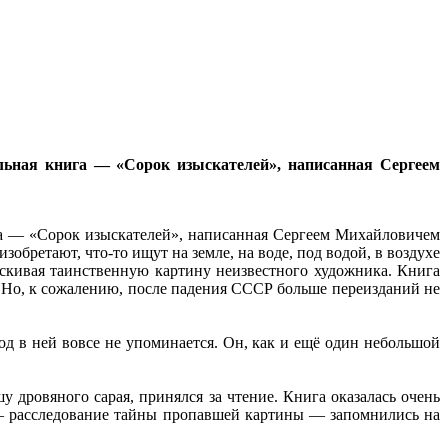
льная книга — «Сорок изыскателей», написанная Сергеем
га — «Сорок изыскателей», написанная Сергеем Михайловичем
обретают, что-то ищут на земле, на воде, под водой, в воздухе
зыскивая таинственную картину неизвестного художника. Книга
. Но, к сожалению, после падения СССР больше переизданий не
од в ней вовсе не упоминается. Он, как и ещё один небольшой
у дровяного сарая, принялся за чтение. Книга оказалась очень
 — расследование тайны пропавшей картины — запомнились на