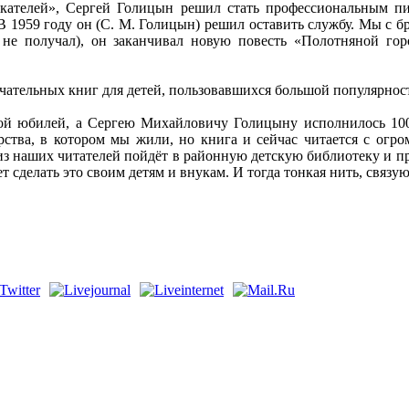
скателей», Сергей Голицын решил стать профессиональным пи
В 1959 году он (С. М. Голицын) решил оставить службу. Мы с бр
о не получал), он заканчивал новую повесть «Полотняной гор
амечательных книг для детей, пользовавшихся большой популярнос
вой юбилей, а Сергею Михайловичу Голицыну исполнилось 100 
рства, в котором мы жили, но книга и сейчас читается с огр
 из наших читателей пойдёт в районную детскую библиотеку и п
т сделать это своим детям и внукам. И тогда тонкая нить, связу