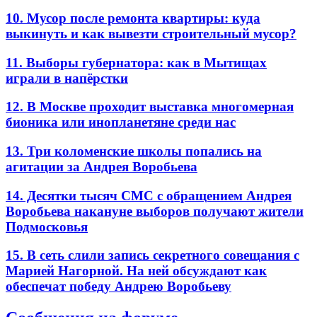
10. Мусор после ремонта квартиры: куда
выкинуть и как вывезти строительный мусор?
11. Выборы губернатора: как в Мытищах
играли в напёрстки
12. В Москве проходит выставка многомерная
бионика или инопланетяне среди нас
13. Три коломенские школы попались на
агитации за Андрея Воробьева
14. Десятки тысяч СМС с обращением Андрея
Воробьева накануне выборов получают жители
Подмосковья
15. В сеть слили запись секретного совещания с
Марией Нагорной. На ней обсуждают как
обеспечат победу Андрею Воробьеву