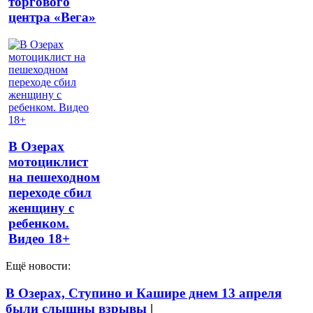
торгового
центра «Вега»
В Озерах
мотоциклист
на пешеходном
переходе сбил
женщину с
ребенком.
Видео 18+
Ещё новости:
В Озерах, Ступино и Кашире днем 13 апреля
были слышны взрывы
|