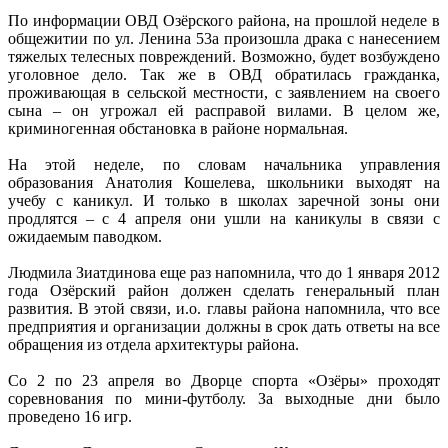
По информации ОВД Озёрского района, на прошлой неделе в
общежитии по ул. Ленина 53а произошла драка с нанесением
тяжелых телесных повреждений. Возможно, будет возбуждено
уголовное дело. Так же в ОВД обратилась гражданка,
проживающая в сельской местности, с заявлением на своего
сына – он угрожал ей расправой вилами. В целом же,
криминогенная обстановка в районе нормальная.
На этой неделе, по словам начальника управления
образования Анатолия Кошелева, школьники выходят на
учебу с каникул. И только в школах заречной зоны они
продлятся – с 4 апреля они ушли на каникулы в связи с
ожидаемым паводком.
Людмила Зиатдинова еще раз напомнила, что до 1 января 2012
года Озёрский район должен сделать генеральный план
развития. В этой связи, и.о. главы района напомнила, что все
предприятия и организации должны в срок дать ответы на все
обращения из отдела архитектуры района.
Со 2 по 23 апреля во Дворце спорта «Озёры» проходят
соревнования по мини-футболу. За выходные дни было
проведено 16 игр.