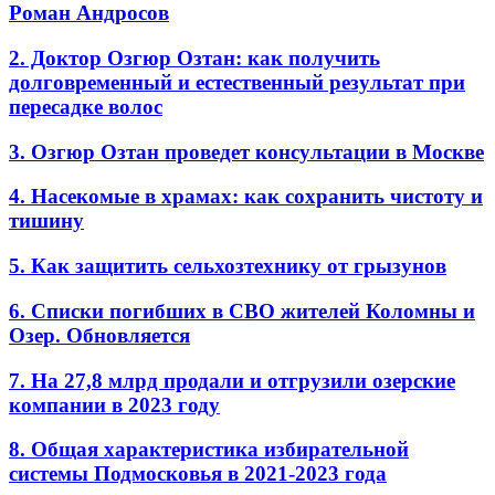
Роман Андросов
2. Доктор Озгюр Озтан: как получить
долговременный и естественный результат при
пересадке волос
3. Озгюр Озтан проведет консультации в Москве
4. Насекомые в храмах: как сохранить чистоту и
тишину
5. Как защитить сельхозтехнику от грызунов
6. Списки погибших в СВО жителей Коломны и
Озер. Обновляется
7. На 27,8 млрд продали и отгрузили озерские
компании в 2023 году
8. Общая характеристика избирательной
системы Подмосковья в 2021-2023 года