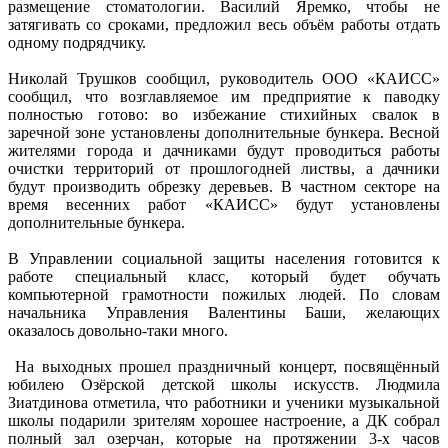
размещение стоматологии. Василий Яремко, чтобы не
затягивать со сроками, предложил весь объём работы отдать
одному подрядчику.
Николай Трушков сообщил, руководитель ООО «КАИСС»
сообщил, что возглавляемое им предприятие к паводку
полностью готово: во избежание стихийных свалок в
заречной зоне установлены дополнительные бункера. Весной
жителями города и дачниками будут проводиться работы
очистки территорий от прошлогодней листвы, а дачники
будут производить обрезку деревьев. В частном секторе на
время весенних работ «КАИСС» будут установлены
дополнительные бункера.
В Управлении социальной защиты населения готовится к
работе специальный класс, который будет обучать
компьютерной грамотности пожилых людей. По словам
начальника Управления Валентины Баши, желающих
оказалось довольно-таки много.
На выходных прошел праздничный концерт, посвящённый
юбилею Озёрской детской школы искусств. Людмила
Зиатдинова отметила, что работники и ученики музыкальной
школы подарили зрителям хорошее настроение, а ДК собрал
полный зал озерчан, которые на протяжении 3-х часов