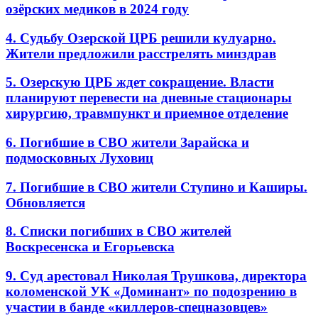
озёрских медиков в 2024 году
4. Судьбу Озерской ЦРБ решили кулуарно.
Жители предложили расстрелять минздрав
5. Озерскую ЦРБ ждет сокращение. Власти
планируют перевести на дневные стационары
хирургию, травмпункт и приемное отделение
6. Погибшие в СВО жители Зарайска и
подмосковных Луховиц
7. Погибшие в СВО жители Ступино и Каширы.
Обновляется
8. Списки погибших в СВО жителей
Воскресенска и Егорьевска
9. Суд арестовал Николая Трушкова, директора
коломенской УК «Доминант» по подозрению в
участии в банде «киллеров-спецназовцев»