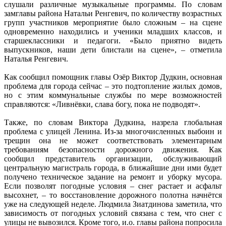
слушали различные музыкальные программы. По словам
замглавы района Натальи Ренгевич, по количеству возрастных
групп участников мероприятие было сложным – на сцене
одновременно находились и ученики младших классов, и
старшеклассники и педагоги. «Было приятно видеть
выпускников, наши дети блистали на сцене», – отметила
Наталья Ренгевич.
Как сообщил помощник главы Озёр Виктор Дудкин, основная
проблема для города сейчас – это подтопление жилых домов,
но с этим коммунальные службы по мере возможностей
справляются: «Ливнёвки, слава богу, пока не подводят».
Также, по словам Виктора Дудкина, назрела глобальная
проблема с улицей Ленина. Из-за многочисленных выбоин и
трещин она не может соответствовать элементарным
требованиям безопасности дорожного движения. Как
сообщил представитель организации, обслуживающий
центральную магистраль города, в ближайшие дни ими будет
получено техническое задание на ремонт и уборку мусора.
Если позволят погодные условия – снег растает и асфальт
высохнет, – то восстановление дорожного полотна начнётся
уже на следующей неделе. Людмила Зиатдинова заметила, что
зависимость от погодных условий связана с тем, что снег с
улицы не вывозился. Кроме того, и.о. главы района попросила