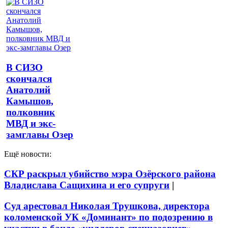
В СИЗО
скончался
Анатолий
Камышов,
полковник
МВД и экс-
замглавы Озер
Ещё новости:
СКР раскрыл убийство мэра Озёрского района
Владислава Сащихина и его супруги
|
Суд арестовал Николая Трушкова, директора
коломенской УК «Доминант» по подозрению в