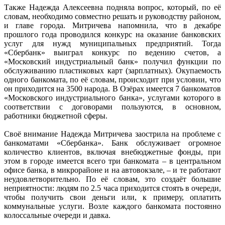
Также Надежда Алексеевна подняла вопрос, который, по её
словам, необходимо совместно решать и руководству районом,
и главе города. Митричева напомнила, что в декабре
прошлого года проводился конкурс на оказание банковских
услуг для нужд муниципальных предприятий. Тогда
«Сбербанк» выиграл конкурс по ведению счетов, а
«Московский индустриальный банк» получил функции по
обслуживанию пластиковых карт (зарплатных). Окупаемость
одного банкомата, по её словам, происходит при условии, что
он приходится на 3500 народа. В Озёрах имеется 7 банкоматов
«Московского индустриального банка», услугами которого в
соответствии с договорами пользуются, в основном,
работники бюджетной сферы.
Своё внимание Надежда Митричева заострила на проблеме с
банкоматами «Сбербанка». Банк обслуживает огромное
количество клиентов, включая внебюджетные фонды, при
этом в городе имеется всего три банкомата – в центральном
офисе банка, в микрорайоне и на автовокзале, – и те работают
неудовлетворительно. По её словам, это создаёт большие
неприятности: людям по 2.5 часа приходится стоять в очереди,
чтобы получить свои деньги или, к примеру, оплатить
коммунальные услуги. Возле каждого банкомата постоянно
колоссальные очереди и давка.