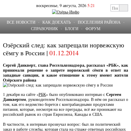
воскресенье, 9 августа, 2026
5:21
ВСЕ НОВОСТИ
·
КАК ДОЕХАТЬ
·
ПОСЕЛЕНИЯ РАЙОНА
·
СПРАВОЧНИК
·
БЛОГИ
·
ФОРУМ
Озёрский след: как запрещали норвежскую
сёмгу в России |
01.12.2014
Сергей Данкверт, глава Россельхознадзора, рассказал «РБК», как
принимали решение о запрете норвежской сёмги в ответ на
западные санкции, и какое отношение к этому имеют жители
Озёрского района
Сергеем
1 декабря на сайте «
РБК
» было опубликовано интервью с
Данквертом
, руководителем Россельхознадзора. В нём он рассказал о
том, как его ведомство борется с контрабандными продуктами
питания, которые, несмотря на все преграды, всё же проникают на
российский рынок из стран Евросоюза, Канады и США.
В частности, в интервью прозвучал вопрос: был ли политический
заказ в работе службы, которая стала на страже ответных российских