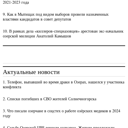
2021-2023 года
9. Как в Мытищах под видом выборов провели назначенных
властями кандидатов в совет депутатов
10. В рамках дела «киллеров-спецназовцев» арестован экс-начальник
озерской милиции Анатолий Камышов
Актуальные новости
1. Телефон, выпавший во время драки в Озерах, нашелся у участника
конфликта
2. Списки погибших в СВО жителей Солнечногорска
3. Что писали озерчане в соцстех о работе озёрских медиков в 2024
году
4. Судьбу Озерской ЦРБ решили кулуарно. Жители предложили