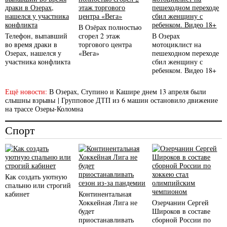
В Озёрах полностью
Телефон, выпавший
сгорел 2 этаж
В Озерах
во время драки в
торгового центра
мотоциклист на
Озерах, нашелся у
«Вега»
пешеходном переходе
участника конфликта
сбил женщину с
ребенком. Видео 18+
Ещё новости:
В Озерах, Ступино и Кашире днем 13 апреля были
слышны взрывы
|
Групповое ДТП из 6 машин остановило движение
на трассе Озеры-Коломна
Спорт
Как создать уютную
спальню или строгий
кабинет
Континентальная
Хоккейная Лига не
Озерчанин Сергей
будет
Широков в составе
приостанавливать
сборной России по