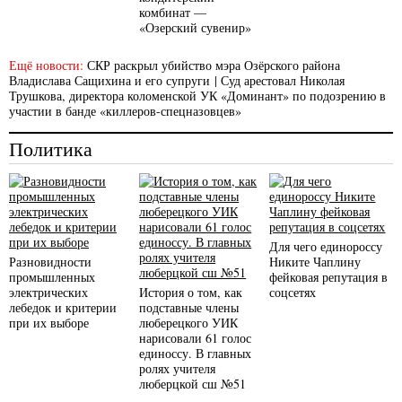
комбинат —
«Озерский сувенир»
Ещё новости:
СКР раскрыл убийство мэра Озёрского района
Владислава Сащихина и его супруги
|
Суд арестовал Николая
Трушкова, директора коломенской УК «Доминант» по подозрению в
участии в банде «киллеров-спецназовцев»
Политика
Для чего единороссу
Разновидности
Никите Чаплину
промышленных
фейковая репутация в
электрических
История о том, как
соцсетях
лебедок и критерии
подставные члены
при их выборе
люберецкого УИК
нарисовали 61 голос
единоссу. В главных
ролях учителя
люберцкой сш №51