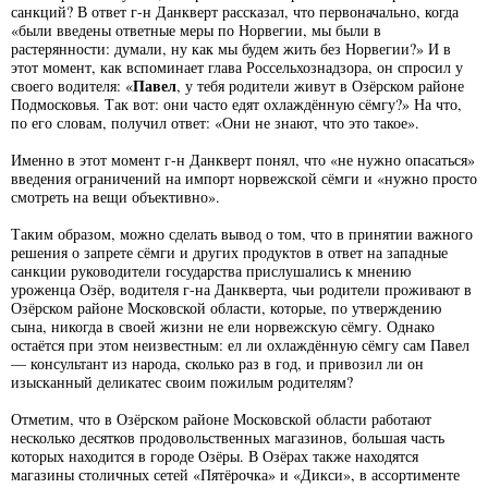
санкций? В ответ г-н Данкверт рассказал, что первоначально, когда
«были введены ответные меры по Норвегии, мы были в
растерянности: думали, ну как мы будем жить без Норвегии?» И в
этот момент, как вспоминает глава Россельхознадзора, он спросил у
Павел
своего водителя: «
, у тебя родители живут в Озёрском районе
Подмосковья. Так вот: они часто едят охлаждённую сёмгу?» На что,
по его словам, получил ответ: «Они не знают, что это такое».
Именно в этот момент г-н Данкверт понял, что «не нужно опасаться»
введения ограничений на импорт норвежской сёмги и «нужно просто
смотреть на вещи объективно».
Таким образом, можно сделать вывод о том, что в принятии важного
решения о запрете сёмги и других продуктов в ответ на западные
санкции руководители государства прислушались к мнению
уроженца Озёр, водителя г-на Данкверта, чьи родители проживают в
Озёрском районе Московской области, которые, по утверждению
сына, никогда в своей жизни не ели норвежскую сёмгу. Однако
остаётся при этом неизвестным: ел ли охлаждённую сёмгу сам Павел
— консультант из народа, сколько раз в год, и привозил ли он
изысканный деликатес своим пожилым родителям?
Отметим, что в Озёрском районе Московской области работают
несколько десятков продовольственных магазинов, большая часть
которых находится в городе Озёры. В Озёрах также находятся
магазины столичных сетей «Пятёрочка» и «Дикси», в ассортименте