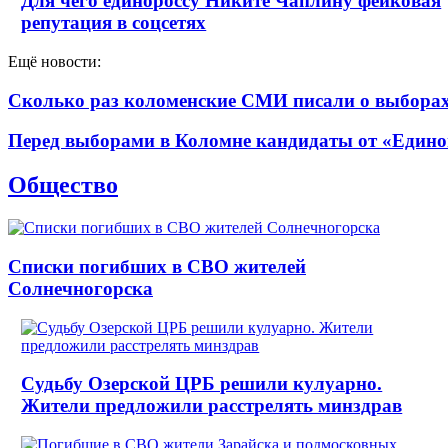
Для чего единороссу Никите Чаплину фейковая
репутация в соцсетях
Ещё новости:
Сколько раз коломенские СМИ писали о выборах 
Перед выборами в Коломне кандидаты от «Едино
Общество
Списки погибших в СВО жителей
Солнечногорска
Судьбу Озерской ЦРБ решили кулуарно.
Жители предложили расстрелять минздрав