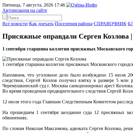
Пятница, 7 августа, 2026
17:46
Авторизация на сайте
Все новости
·
Как доехать
·
Поселения района
·
СПРАВОЧНИК
·
Б
Присяжные оправдали Сергея Козлова 
1 сентября старшина коллегии присяжных Московского горо
1 сентября старшина коллегии присяжных Московского городск
Напомним, что уголовное дело было возбуждено 15 июля 20
следствия, Сергей Козлов получил взятку в размере 5 млн 
Черемушкинский суд г. Москвы санкционировал арест Козлова,
Во время проведения предварительного следствия Сергей Козл
12 июля этого года Главным Следственным Комитетом расследов
На прошедшем 1 сентября заседании суда 12 присяжных зас
обвинениях.
По словам Николая Максимова, адвоката Сергея Козлова, реш