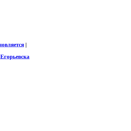
новляется
|
 Егорьевска