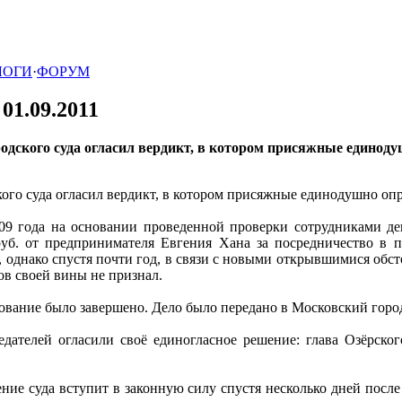
ЛОГИ
·
ФОРУМ
|
01.09.2011
дского суда огласил вердикт, в котором присяжные единоду
ого суда огласил вердикт, в котором присяжные единодушно опр
09 года на основании проведенной проверки сотрудниками д
руб. от предпринимателя Евгения Хана за посредничество в п
 однако спустя почти год, в связи с новыми открывшимися обсто
ов своей вины не признал.
ание было завершено. Дело было передано в Московский городск
едателей огласили своё единогласное решение: глава Озёрск
ение суда вступит в законную силу спустя несколько дней посл