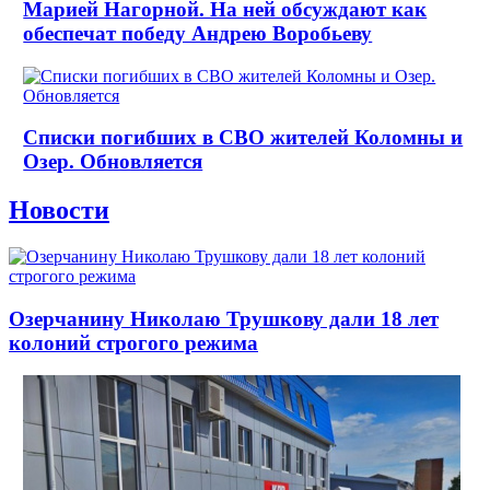
Марией Нагорной. На ней обсуждают как
обеспечат победу Андрею Воробьеву
Списки погибших в СВО жителей Коломны и
Озер. Обновляется
Новости
Озерчанину Николаю Трушкову дали 18 лет
колоний строгого режима