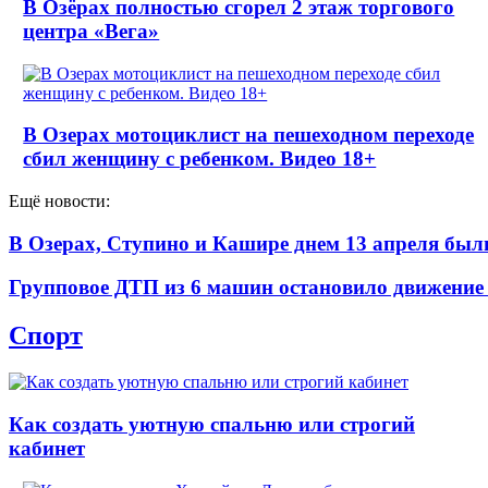
В Озёрах полностью сгорел 2 этаж торгового
центра «Вега»
В Озерах мотоциклист на пешеходном переходе
сбил женщину с ребенком. Видео 18+
Ещё новости:
В Озерах, Ступино и Кашире днем 13 апреля б
Групповое ДТП из 6 машин остановило движение
Спорт
Как создать уютную спальню или строгий
кабинет