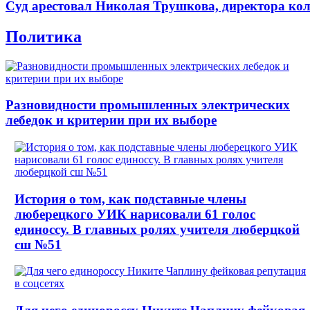
Суд арестовал Николая Трушкова, директора кол
Политика
Разновидности промышленных электрических
лебедок и критерии при их выборе
История о том, как подставные члены
люберецкого УИК нарисовали 61 голос
единоссу. В главных ролях учителя люберцкой
сш №51