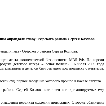
шно оправдали главу Озёрского района Сергея Козлова
авдали главу Озёрского района Сергея Козлова.
епартамента экономической безопасности МВД РФ. По версии
родаже детского лагеря «Лесная поляна». 16 июля 2009 года
ятельствами в деле, он был отпущен под подписку о невыезде.
ой суд, первое заседание которого прошло в начале августа.
ого района Сергей Козлов невиновен в инкриминируемых ему
е оглашения вердикта коллегии присяжных. Сторона обвинения