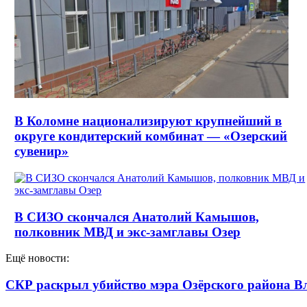
В Коломне национализируют крупнейший в
округе кондитерский комбинат — «Озерский
сувенир»
В СИЗО скончался Анатолий Камышов,
полковник МВД и экс-замглавы Озер
Ещё новости:
СКР раскрыл убийство мэра Озёрского района В