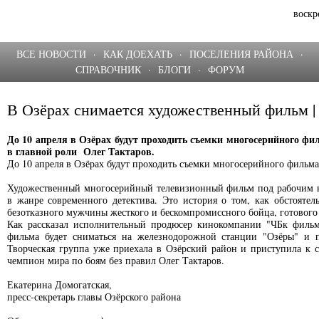
воскр
ВСЕ НОВОСТИ
·
КАК ДОЕХАТЬ
·
ПОСЕЛЕНИЯ РАЙОНА
·
СПРАВОЧНИК
·
БЛОГИ
·
ФОРУМ
В Озёрах снимается художественный фильм 
До 10 апреля в Озёрах будут проходить съемки многосерийного фи
в главной роли Олег Тактаров.
До 10 апреля в Озёрах будут проходить съемки многосерийного фильма
Художественный многосерийный телевизионный фильм под рабочим н
в жанре современного детектива. Это история о том, как обстоятел
безотказного мужчины жесткого и бескомпромиссного бойца, готового б
Как рассказал исполнительный продюсер кинокомпании "ЧБк фильм
фильма будет сниматься на железнодорожной станции "Озёры" и 
Творческая группа уже приехала в Озёрский район и приступила к с
чемпион мира по боям без правил Олег Тактаров.
Екатерина Домогатская,
пресс-секретарь главы Озёрского района