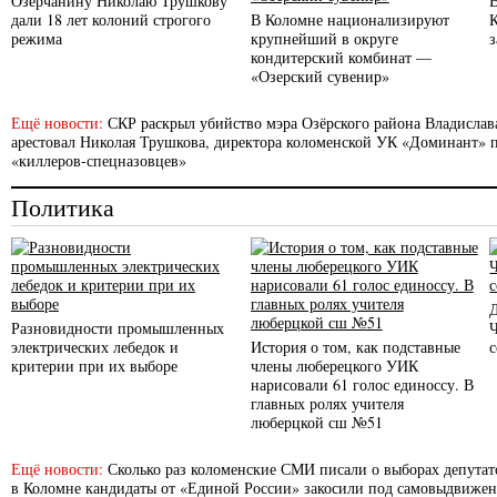
Озерчанину Николаю Трушкову
дали 18 лет колоний строгого
В Коломне национализируют
режима
крупнейший в округе
кондитерский комбинат —
«Озерский сувенир»
Ещё новости:
СКР раскрыл убийство мэра Озёрского района Владислав
арестовал Николая Трушкова, директора коломенской УК «Доминант» п
«киллеров-спецназовцев»
Политика
Разновидности промышленных
электрических лебедок и
История о том, как подставные
с
критерии при их выборе
члены люберецкого УИК
нарисовали 61 голос единоссу. В
главных ролях учителя
люберцкой сш №51
Ещё новости:
Сколько раз коломенские СМИ писали о выборах депутато
в Коломне кандидаты от «Единой России» закосили под самовыдвиже