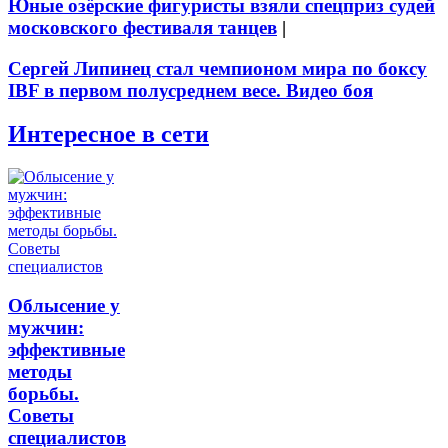
Юные озёрские фигуристы взяли спецприз судей
московского фестиваля танцев
|
Сергей Липинец стал чемпионом мира по боксу
IBF в первом полусреднем весе. Видео боя
Интересное в сети
Облысение у
мужчин:
эффективные
методы
борьбы.
Советы
специалистов