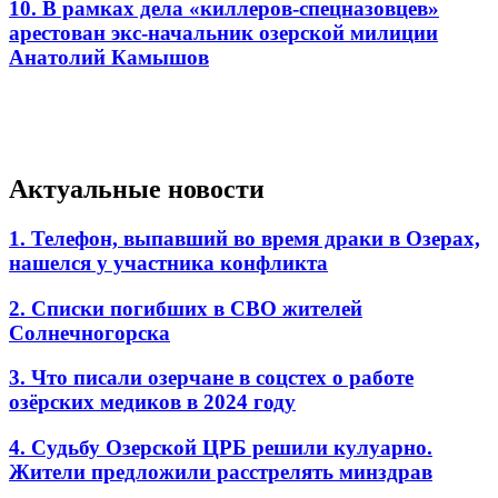
10. В рамках дела «киллеров-спецназовцев»
арестован экс-начальник озерской милиции
Анатолий Камышов
Актуальные новости
1. Телефон, выпавший во время драки в Озерах,
нашелся у участника конфликта
2. Списки погибших в СВО жителей
Солнечногорска
3. Что писали озерчане в соцстех о работе
озёрских медиков в 2024 году
4. Судьбу Озерской ЦРБ решили кулуарно.
Жители предложили расстрелять минздрав