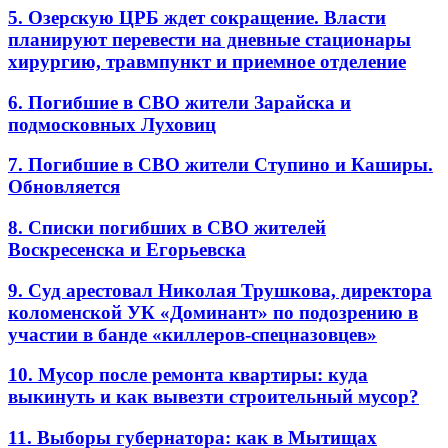
5. Озерскую ЦРБ ждет сокращение. Власти
планируют перевести на дневные стационары
хирургию, травмпункт и приемное отделение
6. Погибшие в СВО жители Зарайска и
подмосковных Луховиц
7. Погибшие в СВО жители Ступино и Каширы.
Обновляется
8. Списки погибших в СВО жителей
Воскресенска и Егорьевска
9. Суд арестовал Николая Трушкова, директора
коломенской УК «Доминант» по подозрению в
участии в банде «киллеров-спецназовцев»
10. Мусор после ремонта квартиры: куда
выкинуть и как вывезти строительный мусор?
11. Выборы губернатора: как в Мытищах