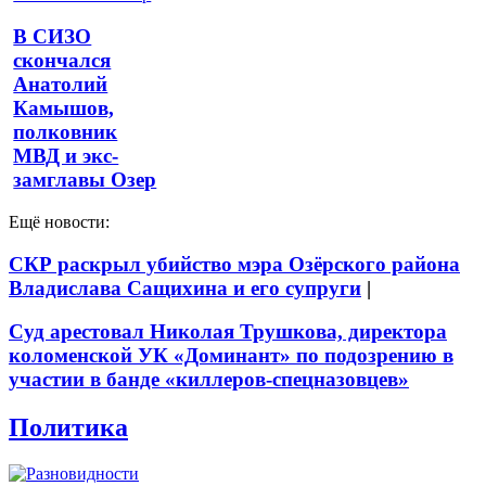
В СИЗО
скончался
Анатолий
Камышов,
полковник
МВД и экс-
замглавы Озер
Ещё новости:
СКР раскрыл убийство мэра Озёрского района
Владислава Сащихина и его супруги
|
Суд арестовал Николая Трушкова, директора
коломенской УК «Доминант» по подозрению в
участии в банде «киллеров-спецназовцев»
Политика