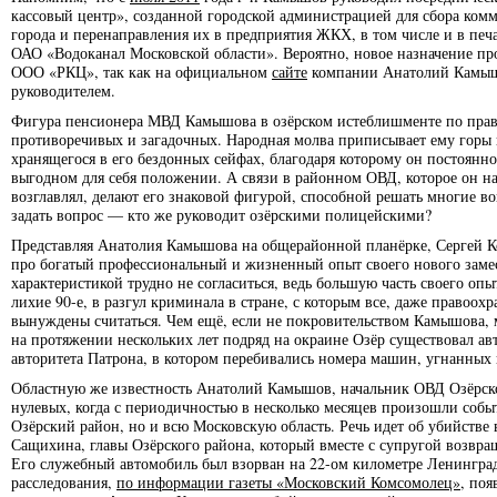
кассовый центр», созданной городской администрацией для сбора ком
города и перенаправления их в предприятия ЖКХ, в том числе и в печ
ОАО «Водоканал Московской области». Вероятно, новое назначение пр
ООО «РКЦ», так как на официальном
сайте
компании Анатолий Камышо
руководителем.
Фигура пенсионера МВД Камышова в озёрском истеблишменте по праву
противоречивых и загадочных. Народная молва приписывает ему горы 
хранящегося в его бездонных сейфах, благодаря которому он постоянн
выгодном для себя положении. А связи в районном ОВД, которое он н
возглавлял, делают его знаковой фигурой, способной решать многие во
задать вопрос — кто же руководит озёрскими полицейскими?
Представляя Анатолия Камышова на общерайонной планёрке, Сергей Ко
про богатый профессиональный и жизненный опыт своего нового замест
характеристикой трудно не согласиться, ведь большую часть своего оп
лихие 90-е, в разгул криминала в стране, с которым все, даже правоо
вынуждены считаться. Чем ещё, если не покровительством Камышова, 
на протяжении нескольких лет подряд на окраине Озёр существовал а
авторитета Патрона, в котором перебивались номера машин, угнанных 
Областную же известность Анатолий Камышов, начальник ОВД Озёрско
нулевых, когда с периодичностью в несколько месяцев произошли собы
Озёрский район, но и всю Московскую область. Речь идет об убийстве 
Сащихина, главы Озёрского района, который вместе с супругой возвра
Его служебный автомобиль был взорван на 22-ом километре Ленинградс
расследования,
по информации газеты «Московский Комсомолец»
, поя