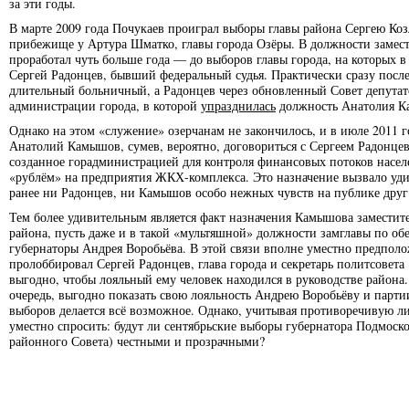
за эти годы.
В марте 2009 года Почукаев проиграл выборы главы района Сергею К
прибежище у Артура Шматко, главы города Озёры. В должности замест
проработал чуть больше года — до выборов главы города, на которых в
Сергей Радонцев, бывший федеральный судья. Практически сразу посл
длительный больничный, а Радонцев через обновленный Совет депутат
администрации города, в которой
упразднилась
должность Анатолия К
Однако на этом «служение» озерчанам не закончилось, и в июле 2011 
Анатолий Камышов, сумев, вероятно, договориться с Сергеем Радонце
созданное горадминистрацией для контроля финансовых потоков населе
«рублём» на предприятия ЖКХ-комплекса. Это назначение вызвало уди
ранее ни Радонцев, ни Камышов особо нежных чувств на публике друг
Тем более удивительным является факт назначения Камышова заместите
района, пусть даже и в такой «мультяшной» должности замглавы по об
губернаторы Андрея Воробьёва. В этой связи вполне уместно предпол
пролоббировал Сергей Радонцев, глава города и секретарь политсовет
выгодно, чтобы лояльный ему человек находился в руководстве района.
очередь, выгодно показать свою лояльность Андрею Воробьёву и парт
выборов делается всё возможное. Однако, учитывая противоречивую ли
уместно спросить: будут ли сентябрьские выборы губернатора Подмоск
районного Совета) честными и прозрачными?