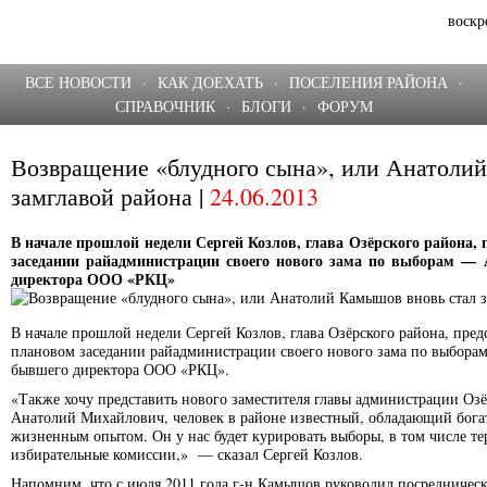
воскр
ВСЕ НОВОСТИ
·
КАК ДОЕХАТЬ
·
ПОСЕЛЕНИЯ РАЙОНА
·
СПРАВОЧНИК
·
БЛОГИ
·
ФОРУМ
Возвращение «блудного сына», или Анатоли
замглавой района |
24.06.2013
В начале прошлой недели Сергей Козлов, глава Озёрского района,
заседании райадминистрации своего нового зама по выборам 
директора ООО «РКЦ»
В начале прошлой недели Сергей Козлов, глава Озёрского района, пре
плановом заседании райадминистрации своего нового зама по выбор
бывшего директора ООО «РКЦ».
«Также хочу представить нового заместителя главы администрации Оз
Анатолий Михайлович, человек в районе известный, обладающий бог
жизненным опытом. Он у нас будет курировать выборы, в том числе т
избирательные комиссии,» — сказал Сергей Козлов.
Напомним, что с
июля 2011
года г-н Камышов руководил посредничес