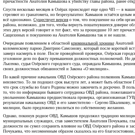
причастности Анатолия Камышова к убийству главы района, ранее отк
Спустя несколько месяцев в Озёрах происходит еще одно ЧП — в маш
стреляют из гранатомета, но безрезультатно: Камышов остаётся целым 
всё однозначно.
Существует версия
о том, что покушение на себя орга
района, возможно, для того, чтобы вернуть пошатнувшееся доверие обл
этих двух версий говорит и тот факт, что за прошедшие 10 лет причас
Сащихиных и покушению на Анатолия Камышова так и не нашли.
Очередным появлением в областной
криминальной хронике
Анатолий 
коломенскому парню Дмитрию Самсонову, который после короткой встр
замерз насмерть в поле. После проведённой проверки, Озёрская городс
уголовное дело по факту превышения должностных полномочий. Но д
Лысенко, судья Озёрского городского суда, оправдала Камышова, решив
своих должностных обязанностей и Закона «О милиции».
По какой причине начальник ОВД Озёрского района полковник Камы
неизвестно. То ли подошел срок выслуги лет, а может быть областное 
что срок службы во благо Родины можно закончить и досрочно. В поль
то, что по информации бывшего сотрудника ОВД района, пожелавшего 
увольнению Камышова предшествовала проверка, организованная ГУВД
результатам начальнику ОВД и его заместителю – Сергею Шкаликову, 
милиции, было предложено уволиться по собственному желанию.
Однако, покинув родное ОВД, Камышов продолжил традицию милицио
муниципальных служащих, став заместителем Анатолия Почукаева, гла
должности он сумел сохранить влияние на ОВД Озёрского района и за
Почукаева, что несомненным образом сказалось на его благосостоянии