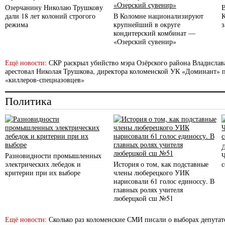
Озерчанину Николаю Трушкову
дали 18 лет колоний строгого
В Коломне национализируют
режима
крупнейший в округе
кондитерский комбинат —
«Озерский сувенир»
Ещё новости:
СКР раскрыл убийство мэра Озёрского района Владислав
арестовал Николая Трушкова, директора коломенской УК «Доминант» п
«киллеров-спецназовцев»
Политика
Разновидности промышленных
электрических лебедок и
История о том, как подставные
с
критерии при их выборе
члены люберецкого УИК
нарисовали 61 голос единоссу. В
главных ролях учителя
люберцкой сш №51
Ещё новости:
Сколько раз коломенские СМИ писали о выборах депутато