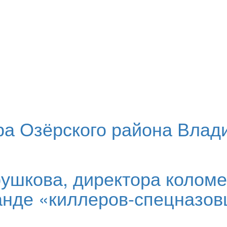
ра Озёрского района Влад
рушкова, директора колом
анде «киллеров-спецназов