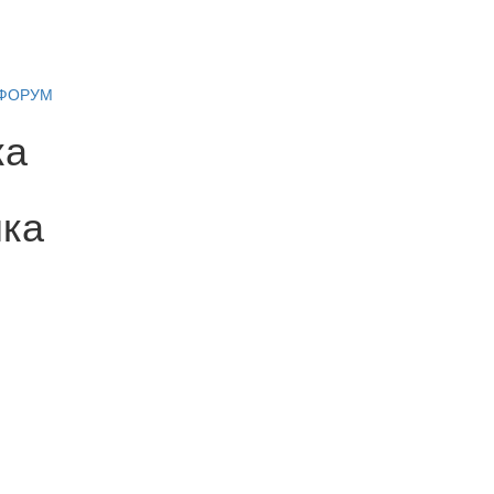
ФОРУМ
ка
шка