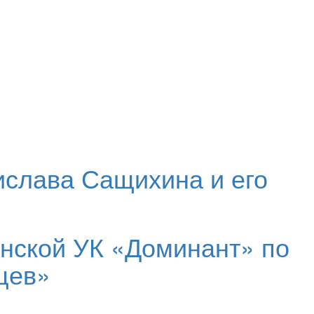
ислава Сащихина и его
енской УК «Доминант» по
цев»