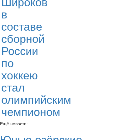
Широков
в
составе
сборной
России
по
хоккею
стал
олимпийским
чемпионом
Ещё новости:
Юные озёрские